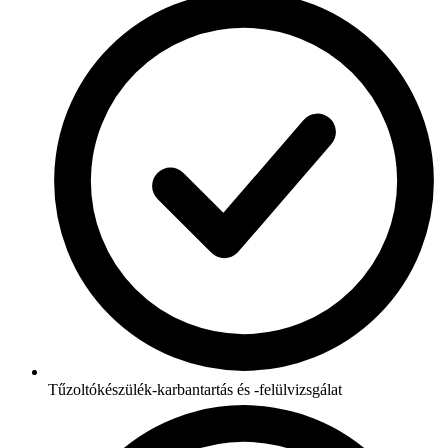
Tűzoltókészülék-karbantartás és -felülvizsgálat