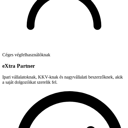
Céges végfelhasználóknak
e
X
tra Partner
Ipari vállalatoknak, KKV-knak és nagyvállalati beszerzőknek, akik
a saját dolgozóikat szerelik fel.