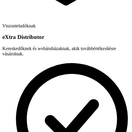
Viszonteladóknak
e
X
tra Distributor
Kereskedőknek és webáruházaknak, akik továbbértékesítésre
vásárolnak.