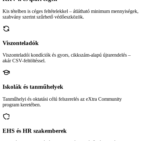
Kis tételben is céges feltételekkel – átlátható minimum mennyiségek,
szabvány szerint szűrhető védőeszközök.
Viszonteladók
Viszonteladói kondíciók és gyors, cikkszám-alapú újrarendelés –
akár CSV-feltöltéssel.
Iskolák és tanműhelyek
Tanműhelyi és oktatási célú felszerelés az eXtra Community
program keretében.
EHS és HR szakemberek