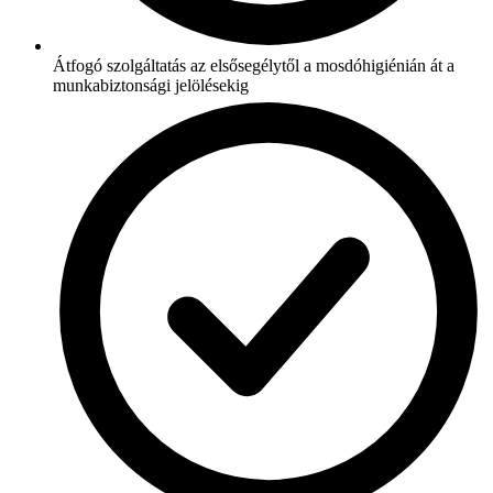
Átfogó szolgáltatás az elsősegélytől a mosdóhigiénián át a
munkabiztonsági jelölésekig