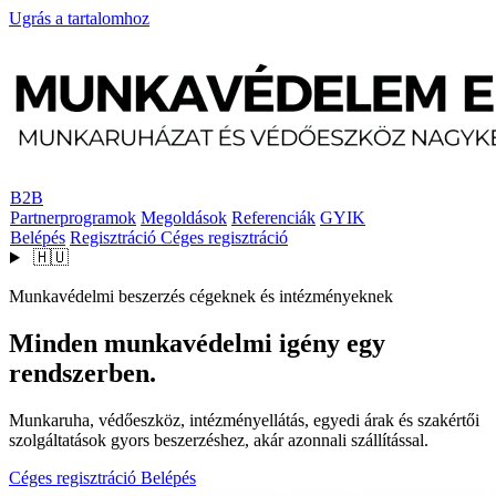
Ugrás a tartalomhoz
B2B
Partnerprogramok
Megoldások
Referenciák
GYIK
Belépés
Regisztráció
Céges regisztráció
🇭🇺
Munkavédelmi beszerzés cégeknek és intézményeknek
Minden munkavédelmi igény egy
rendszerben.
Munkaruha, védőeszköz, intézményellátás, egyedi árak és szakértői
szolgáltatások gyors beszerzéshez, akár azonnali szállítással.
Céges regisztráció
Belépés