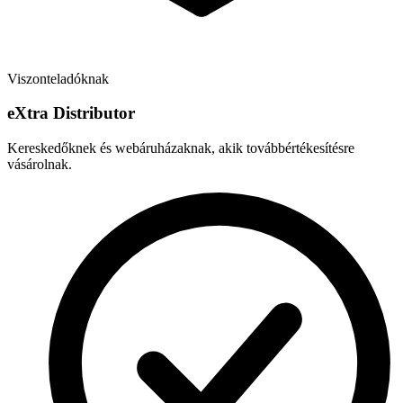
Viszonteladóknak
e
X
tra Distributor
Kereskedőknek és webáruházaknak, akik továbbértékesítésre
vásárolnak.