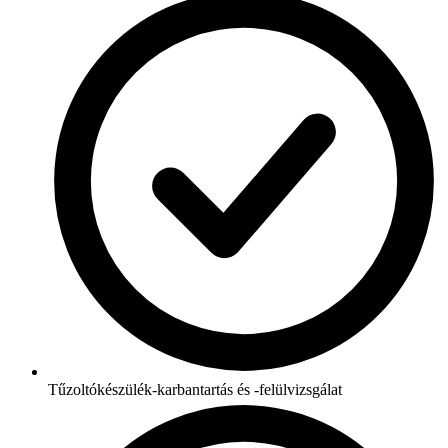
Tűzoltókészülék-karbantartás és -felülvizsgálat