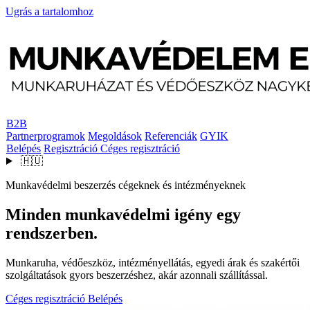
Ugrás a tartalomhoz
B2B
Partnerprogramok
Megoldások
Referenciák
GYIK
Belépés
Regisztráció
Céges regisztráció
🇭🇺
Munkavédelmi beszerzés cégeknek és intézményeknek
Minden munkavédelmi igény egy
rendszerben.
Munkaruha, védőeszköz, intézményellátás, egyedi árak és szakértői
szolgáltatások gyors beszerzéshez, akár azonnali szállítással.
Céges regisztráció
Belépés