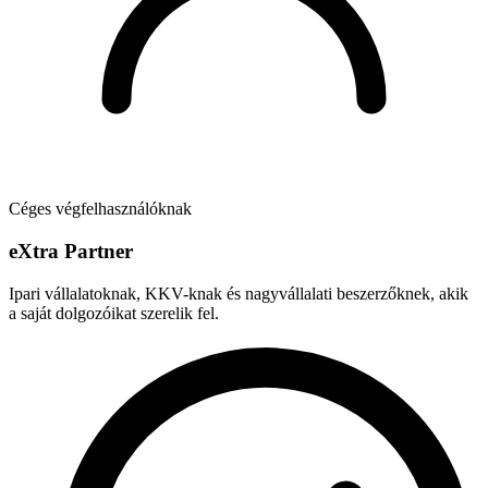
Céges végfelhasználóknak
e
X
tra Partner
Ipari vállalatoknak, KKV-knak és nagyvállalati beszerzőknek, akik
a saját dolgozóikat szerelik fel.