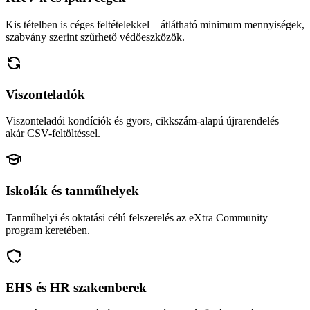
Kis tételben is céges feltételekkel – átlátható minimum mennyiségek,
szabvány szerint szűrhető védőeszközök.
Viszonteladók
Viszonteladói kondíciók és gyors, cikkszám-alapú újrarendelés –
akár CSV-feltöltéssel.
Iskolák és tanműhelyek
Tanműhelyi és oktatási célú felszerelés az eXtra Community
program keretében.
EHS és HR szakemberek