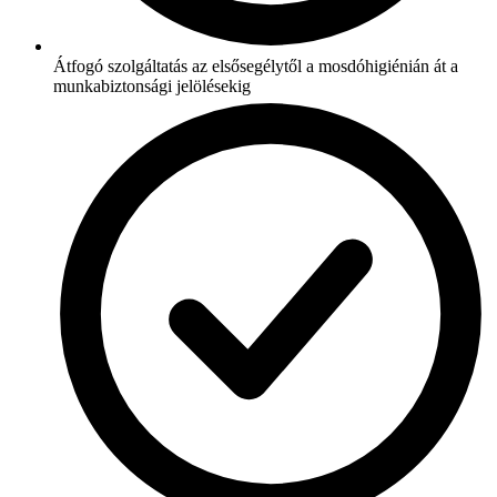
Átfogó szolgáltatás az elsősegélytől a mosdóhigiénián át a
munkabiztonsági jelölésekig