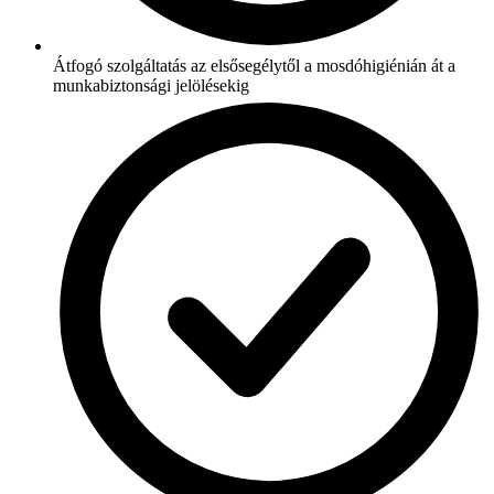
Átfogó szolgáltatás az elsősegélytől a mosdóhigiénián át a
munkabiztonsági jelölésekig