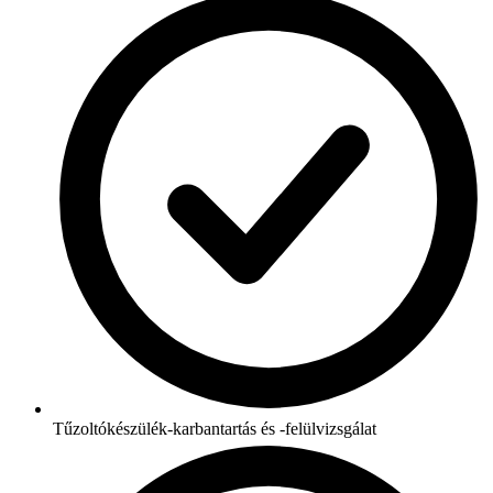
Tűzoltókészülék-karbantartás és -felülvizsgálat