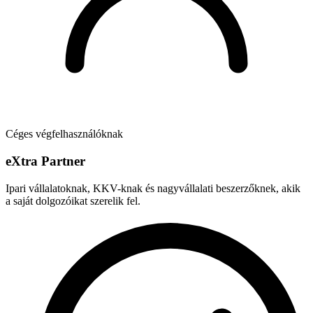
Céges végfelhasználóknak
e
X
tra Partner
Ipari vállalatoknak, KKV-knak és nagyvállalati beszerzőknek, akik
a saját dolgozóikat szerelik fel.