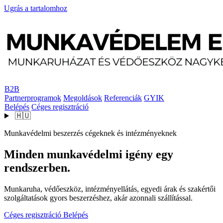
Ugrás a tartalomhoz
B2B
Partnerprogramok
Megoldások
Referenciák
GYIK
Belépés
Céges regisztráció
🇭🇺
Munkavédelmi beszerzés cégeknek és intézményeknek
Minden munkavédelmi igény egy
rendszerben.
Munkaruha, védőeszköz, intézményellátás, egyedi árak és szakértői
szolgáltatások gyors beszerzéshez, akár azonnali szállítással.
Céges regisztráció
Belépés