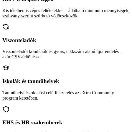
Kis tételben is céges feltételekkel – átlátható minimum mennyiségek,
szabvány szerint szűrhető védőeszközök.
Viszonteladók
Viszonteladói kondíciók és gyors, cikkszám-alapú újrarendelés –
akár CSV-feltöltéssel.
Iskolák és tanműhelyek
Tanműhelyi és oktatási célú felszerelés az eXtra Community
program keretében.
EHS és HR szakemberek