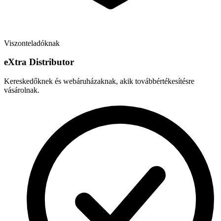
Viszonteladóknak
e
X
tra Distributor
Kereskedőknek és webáruházaknak, akik továbbértékesítésre
vásárolnak.