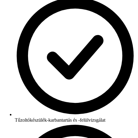
Tűzoltókészülék-karbantartás és -felülvizsgálat