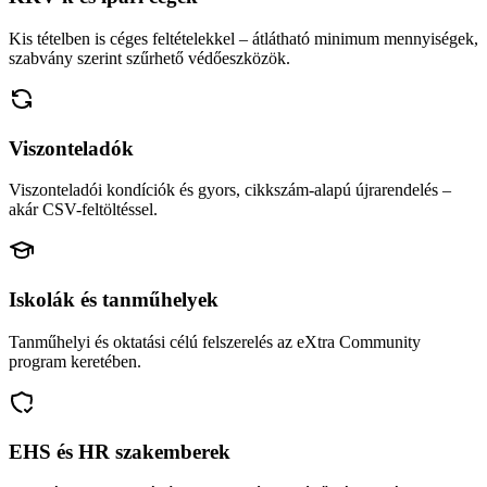
Kis tételben is céges feltételekkel – átlátható minimum mennyiségek,
szabvány szerint szűrhető védőeszközök.
Viszonteladók
Viszonteladói kondíciók és gyors, cikkszám-alapú újrarendelés –
akár CSV-feltöltéssel.
Iskolák és tanműhelyek
Tanműhelyi és oktatási célú felszerelés az eXtra Community
program keretében.
EHS és HR szakemberek