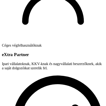
Céges végfelhasználóknak
e
X
tra Partner
Ipari vállalatoknak, KKV-knak és nagyvállalati beszerzőknek, akik
a saját dolgozóikat szerelik fel.