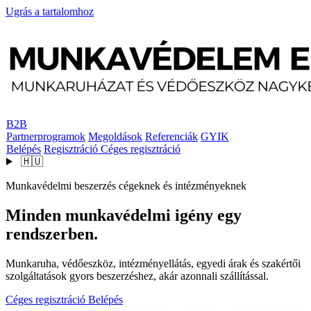
Ugrás a tartalomhoz
B2B
Partnerprogramok
Megoldások
Referenciák
GYIK
Belépés
Regisztráció
Céges regisztráció
🇭🇺
Munkavédelmi beszerzés cégeknek és intézményeknek
Minden munkavédelmi igény egy
rendszerben.
Munkaruha, védőeszköz, intézményellátás, egyedi árak és szakértői
szolgáltatások gyors beszerzéshez, akár azonnali szállítással.
Céges regisztráció
Belépés