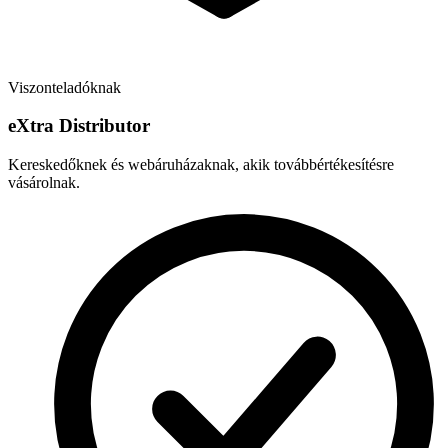
Viszonteladóknak
e
X
tra Distributor
Kereskedőknek és webáruházaknak, akik továbbértékesítésre
vásárolnak.