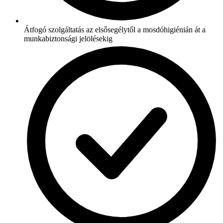
Átfogó szolgáltatás az elsősegélytől a mosdóhigiénián át a
munkabiztonsági jelölésekig