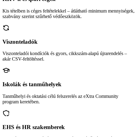
Kis tételben is céges feltételekkel – átlátható minimum mennyiségek,
szabvány szerint szűrhető védőeszközök.
Viszonteladók
Viszonteladói kondíciók és gyors, cikkszám-alapú újrarendelés –
akár CSV-feltöltéssel.
Iskolák és tanműhelyek
Tanműhelyi és oktatási célú felszerelés az eXtra Community
program keretében.
EHS és HR szakemberek