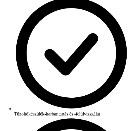
Tűzoltókészülék-karbantartás és -felülvizsgálat