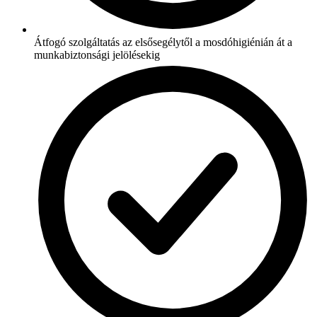
Átfogó szolgáltatás az elsősegélytől a mosdóhigiénián át a
munkabiztonsági jelölésekig