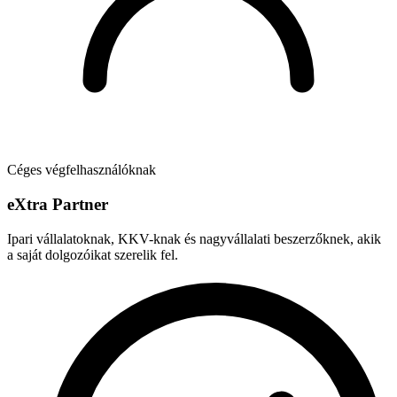
Céges végfelhasználóknak
e
X
tra Partner
Ipari vállalatoknak, KKV-knak és nagyvállalati beszerzőknek, akik
a saját dolgozóikat szerelik fel.