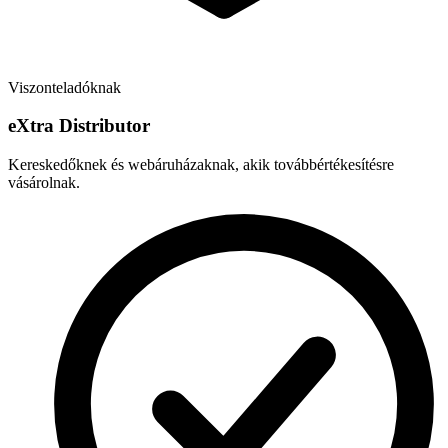
Viszonteladóknak
e
X
tra Distributor
Kereskedőknek és webáruházaknak, akik továbbértékesítésre
vásárolnak.