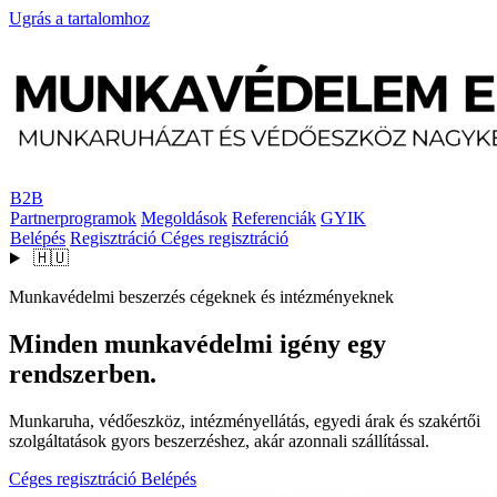
Ugrás a tartalomhoz
B2B
Partnerprogramok
Megoldások
Referenciák
GYIK
Belépés
Regisztráció
Céges regisztráció
🇭🇺
Munkavédelmi beszerzés cégeknek és intézményeknek
Minden munkavédelmi igény egy
rendszerben.
Munkaruha, védőeszköz, intézményellátás, egyedi árak és szakértői
szolgáltatások gyors beszerzéshez, akár azonnali szállítással.
Céges regisztráció
Belépés