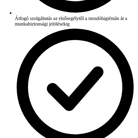
Átfogó szolgáltatás az elsősegélytől a mosdóhigiénián át a
munkabiztonsági jelölésekig