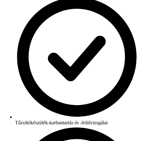
Tűzoltókészülék-karbantartás és -felülvizsgálat