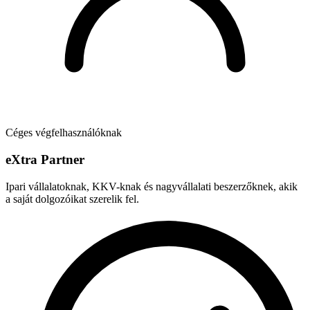
Céges végfelhasználóknak
e
X
tra Partner
Ipari vállalatoknak, KKV-knak és nagyvállalati beszerzőknek, akik
a saját dolgozóikat szerelik fel.