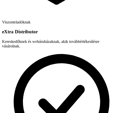
Viszonteladóknak
e
X
tra Distributor
Kereskedőknek és webáruházaknak, akik továbbértékesítésre
vásárolnak.