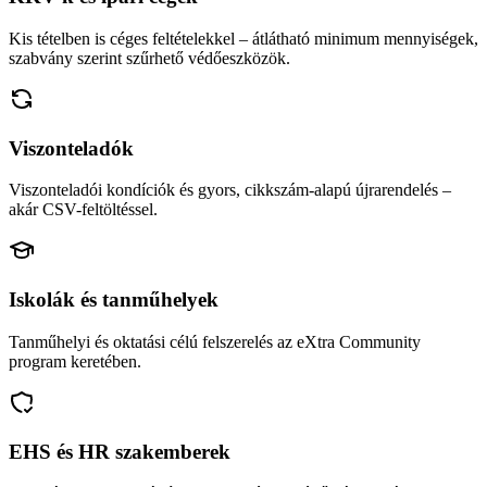
Kis tételben is céges feltételekkel – átlátható minimum mennyiségek,
szabvány szerint szűrhető védőeszközök.
Viszonteladók
Viszonteladói kondíciók és gyors, cikkszám-alapú újrarendelés –
akár CSV-feltöltéssel.
Iskolák és tanműhelyek
Tanműhelyi és oktatási célú felszerelés az eXtra Community
program keretében.
EHS és HR szakemberek