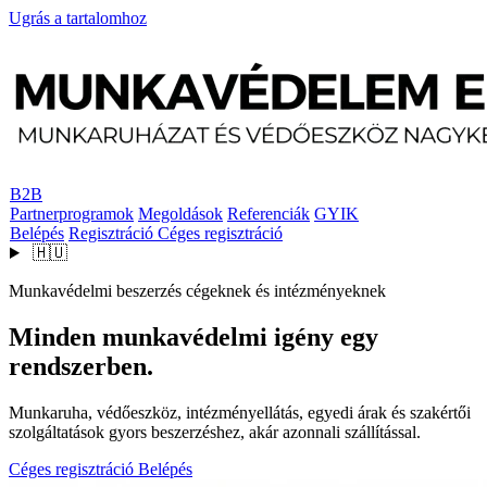
Ugrás a tartalomhoz
B2B
Partnerprogramok
Megoldások
Referenciák
GYIK
Belépés
Regisztráció
Céges regisztráció
🇭🇺
Munkavédelmi beszerzés cégeknek és intézményeknek
Minden munkavédelmi igény egy
rendszerben.
Munkaruha, védőeszköz, intézményellátás, egyedi árak és szakértői
szolgáltatások gyors beszerzéshez, akár azonnali szállítással.
Céges regisztráció
Belépés