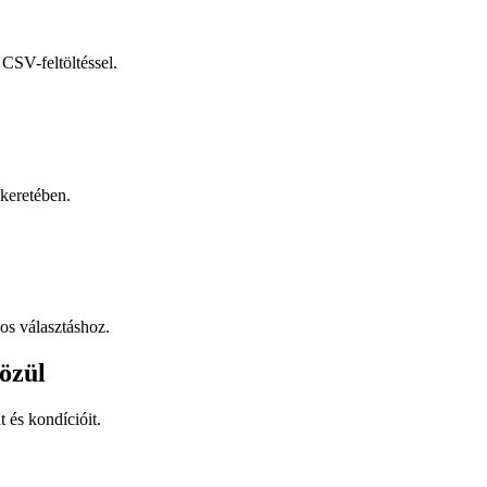
CSV-feltöltéssel.
keretében.
os választáshoz.
özül
t és kondícióit.