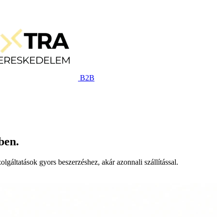
B2B
ben.
lgáltatások gyors beszerzéshez, akár azonnali szállítással.