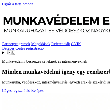
Ugrás a tartalomhoz
Partnerprogramok
Megoldások
Referenciák
GYIK
Belépés
Céges regisztráció
🇭🇺
Munkavédelmi beszerzés cégeknek és intézményeknek
Minden munkavédelmi igény egy rendszer
Munkaruha, védőeszköz, intézményellátás, egyedi árak és szakértői szo
Céges regisztráció
Belépés