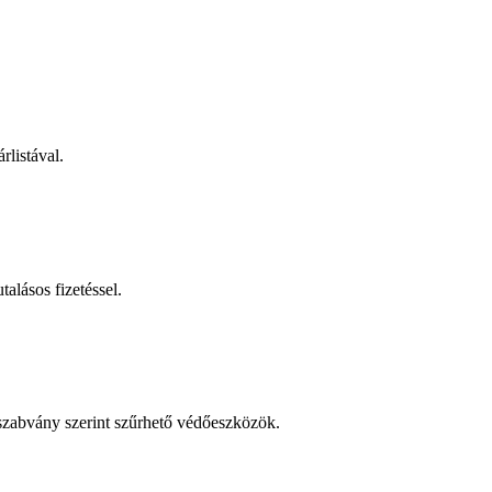
rlistával.
talásos fizetéssel.
 szabvány szerint szűrhető védőeszközök.