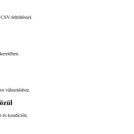
CSV-feltöltéssel.
keretében.
os választáshoz.
özül
t és kondícióit.