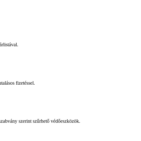
rlistával.
talásos fizetéssel.
 szabvány szerint szűrhető védőeszközök.