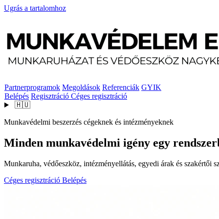
Ugrás a tartalomhoz
Partnerprogramok
Megoldások
Referenciák
GYIK
Belépés
Regisztráció
Céges regisztráció
🇭🇺
Munkavédelmi beszerzés cégeknek és intézményeknek
Minden munkavédelmi igény egy rendszer
Munkaruha, védőeszköz, intézményellátás, egyedi árak és szakértői szo
Céges regisztráció
Belépés