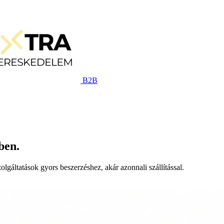
B2B
ben.
lgáltatások gyors beszerzéshez, akár azonnali szállítással.