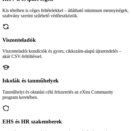
Kis tételben is céges feltételekkel – átlátható minimum mennyiségek,
szabvány szerint szűrhető védőeszközök.
Viszonteladók
Viszonteladói kondíciók és gyors, cikkszám-alapú újrarendelés –
akár CSV-feltöltéssel.
Iskolák és tanműhelyek
Tanműhelyi és oktatási célú felszerelés az eXtra Community
program keretében.
EHS és HR szakemberek