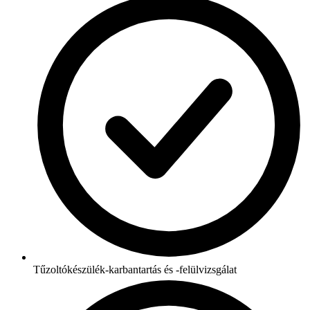
Tűzoltókészülék-karbantartás és -felülvizsgálat