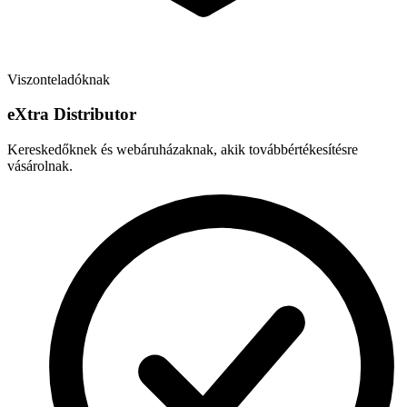
Viszonteladóknak
e
X
tra Distributor
Kereskedőknek és webáruházaknak, akik továbbértékesítésre
vásárolnak.