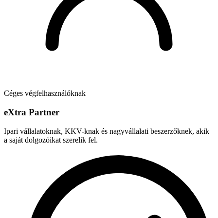
Céges végfelhasználóknak
e
X
tra Partner
Ipari vállalatoknak, KKV-knak és nagyvállalati beszerzőknek, akik
a saját dolgozóikat szerelik fel.