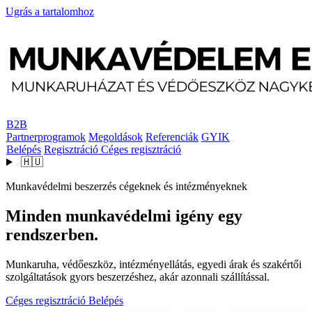
Ugrás a tartalomhoz
B2B
Partnerprogramok
Megoldások
Referenciák
GYIK
Belépés
Regisztráció
Céges regisztráció
🇭🇺
Munkavédelmi beszerzés cégeknek és intézményeknek
Minden munkavédelmi igény egy
rendszerben.
Munkaruha, védőeszköz, intézményellátás, egyedi árak és szakértői
szolgáltatások gyors beszerzéshez, akár azonnali szállítással.
Céges regisztráció
Belépés