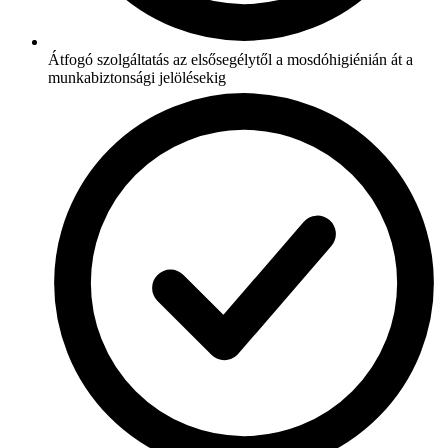
Átfogó szolgáltatás az elsősegélytől a mosdóhigiénián át a
munkabiztonsági jelölésekig