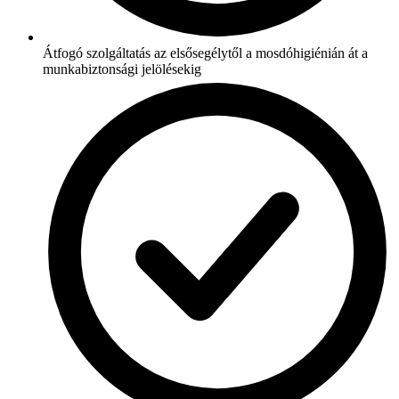
Átfogó szolgáltatás az elsősegélytől a mosdóhigiénián át a
munkabiztonsági jelölésekig