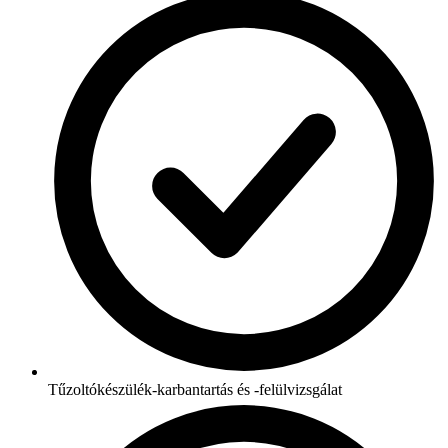
Tűzoltókészülék-karbantartás és -felülvizsgálat