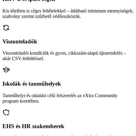
Kis tételben is céges feltételekkel – átlátható minimum mennyiségek,
szabvány szerint szűrhető védőeszközök.
Viszonteladók
Viszonteladói kondíciók és gyors, cikkszám-alapú újrarendelés –
akár CSV-feltöltéssel.
Iskolák és tanműhelyek
Tanműhelyi és oktatási célú felszerelés az eXtra Community
program keretében.
EHS és HR szakemberek