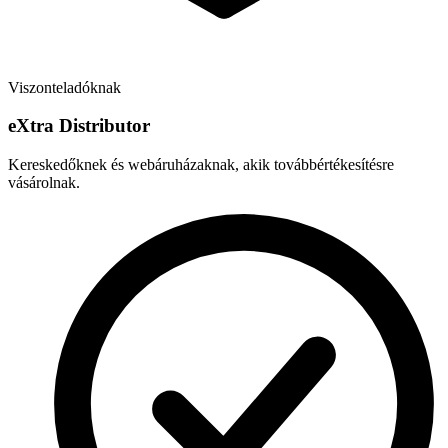
Viszonteladóknak
e
X
tra Distributor
Kereskedőknek és webáruházaknak, akik továbbértékesítésre
vásárolnak.