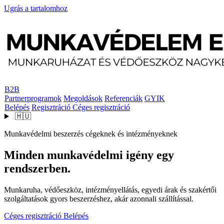
Ugrás a tartalomhoz
B2B
Partnerprogramok
Megoldások
Referenciák
GYIK
Belépés
Regisztráció
Céges regisztráció
🇭🇺
Munkavédelmi beszerzés cégeknek és intézményeknek
Minden munkavédelmi igény egy
rendszerben.
Munkaruha, védőeszköz, intézményellátás, egyedi árak és szakértői
szolgáltatások gyors beszerzéshez, akár azonnali szállítással.
Céges regisztráció
Belépés