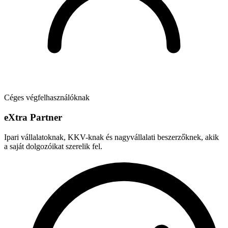
Céges végfelhasználóknak
e
X
tra Partner
Ipari vállalatoknak, KKV-knak és nagyvállalati beszerzőknek, akik
a saját dolgozóikat szerelik fel.