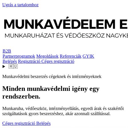
Ugrás a tartalomhoz
B2B
Partnerprogramok
Megoldások
Referenciák
GYIK
Belépés
Regisztráció
Céges regisztráció
🇭🇺
Munkavédelmi beszerzés cégeknek és intézményeknek
Minden munkavédelmi igény egy
rendszerben.
Munkaruha, védőeszköz, intézményellátás, egyedi árak és szakértői
szolgáltatások gyors beszerzéshez, akár azonnali szállítással.
Céges regisztráció
Belépés