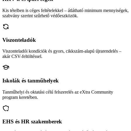
Kis tételben is céges feltételekkel – átlátható minimum mennyiségek,
szabvány szerint szűrhető védőeszközök.
Viszonteladók
Viszonteladói kondíciók és gyors, cikkszám-alapú újrarendelés –
akár CSV-feltöltéssel.
Iskolák és tanműhelyek
Tanműhelyi és oktatási célú felszerelés az eXtra Community
program keretében.
EHS és HR szakemberek