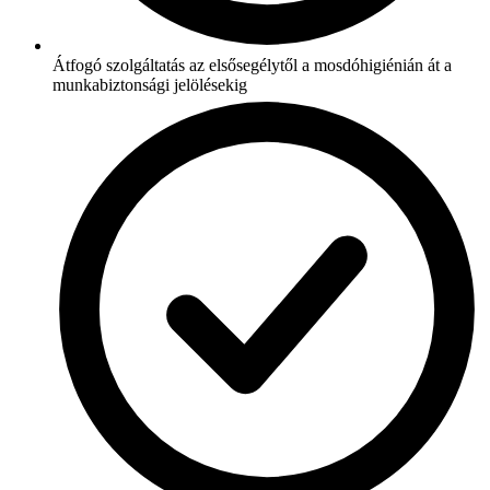
Átfogó szolgáltatás az elsősegélytől a mosdóhigiénián át a
munkabiztonsági jelölésekig