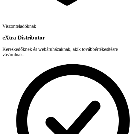
Viszonteladóknak
e
X
tra Distributor
Kereskedőknek és webáruházaknak, akik továbbértékesítésre
vásárolnak.