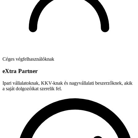
Céges végfelhasználóknak
e
X
tra Partner
Ipari vállalatoknak, KKV-knak és nagyvállalati beszerzőknek, akik
a saját dolgozóikat szerelik fel.