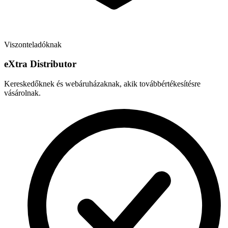
Viszonteladóknak
e
X
tra Distributor
Kereskedőknek és webáruházaknak, akik továbbértékesítésre
vásárolnak.