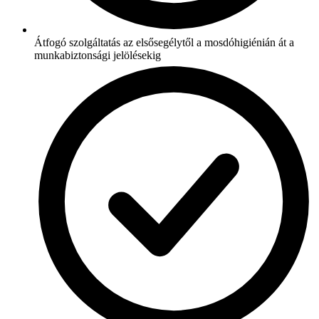
Átfogó szolgáltatás az elsősegélytől a mosdóhigiénián át a
munkabiztonsági jelölésekig