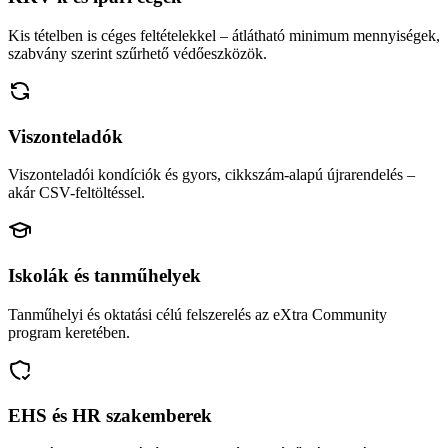
Kis tételben is céges feltételekkel – átlátható minimum mennyiségek,
szabvány szerint szűrhető védőeszközök.
Viszonteladók
Viszonteladói kondíciók és gyors, cikkszám-alapú újrarendelés –
akár CSV-feltöltéssel.
Iskolák és tanműhelyek
Tanműhelyi és oktatási célú felszerelés az eXtra Community
program keretében.
EHS és HR szakemberek