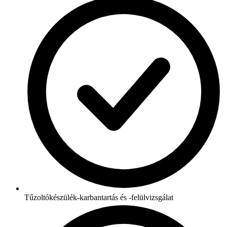
Tűzoltókészülék-karbantartás és -felülvizsgálat