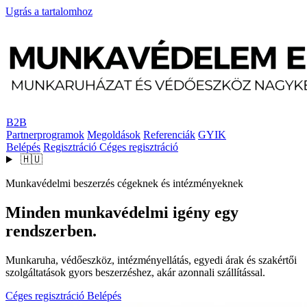
Ugrás a tartalomhoz
B2B
Partnerprogramok
Megoldások
Referenciák
GYIK
Belépés
Regisztráció
Céges regisztráció
🇭🇺
Munkavédelmi beszerzés cégeknek és intézményeknek
Minden munkavédelmi igény egy
rendszerben.
Munkaruha, védőeszköz, intézményellátás, egyedi árak és szakértői
szolgáltatások gyors beszerzéshez, akár azonnali szállítással.
Céges regisztráció
Belépés