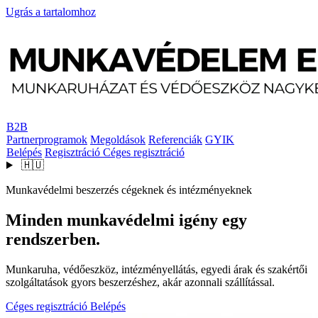
Ugrás a tartalomhoz
B2B
Partnerprogramok
Megoldások
Referenciák
GYIK
Belépés
Regisztráció
Céges regisztráció
🇭🇺
Munkavédelmi beszerzés cégeknek és intézményeknek
Minden munkavédelmi igény egy
rendszerben.
Munkaruha, védőeszköz, intézményellátás, egyedi árak és szakértői
szolgáltatások gyors beszerzéshez, akár azonnali szállítással.
Céges regisztráció
Belépés