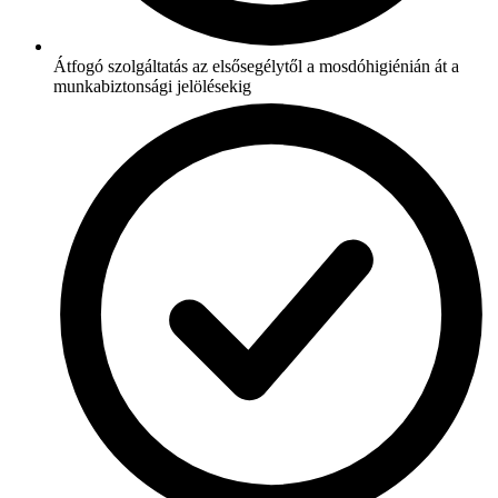
Átfogó szolgáltatás az elsősegélytől a mosdóhigiénián át a
munkabiztonsági jelölésekig