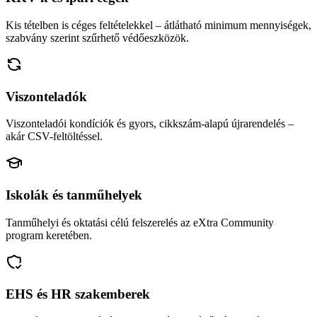
Kis tételben is céges feltételekkel – átlátható minimum mennyiségek,
szabvány szerint szűrhető védőeszközök.
Viszonteladók
Viszonteladói kondíciók és gyors, cikkszám-alapú újrarendelés –
akár CSV-feltöltéssel.
Iskolák és tanműhelyek
Tanműhelyi és oktatási célú felszerelés az eXtra Community
program keretében.
EHS és HR szakemberek