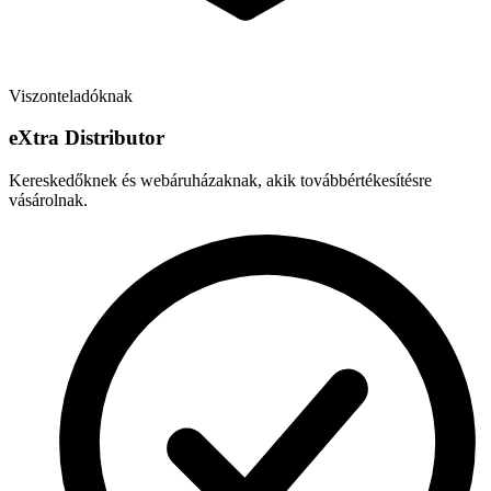
Viszonteladóknak
e
X
tra Distributor
Kereskedőknek és webáruházaknak, akik továbbértékesítésre
vásárolnak.