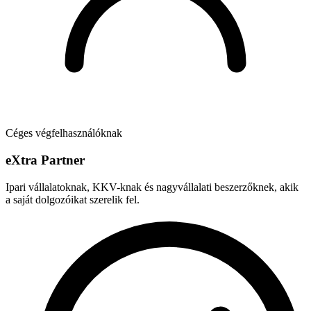
Céges végfelhasználóknak
e
X
tra Partner
Ipari vállalatoknak, KKV-knak és nagyvállalati beszerzőknek, akik
a saját dolgozóikat szerelik fel.