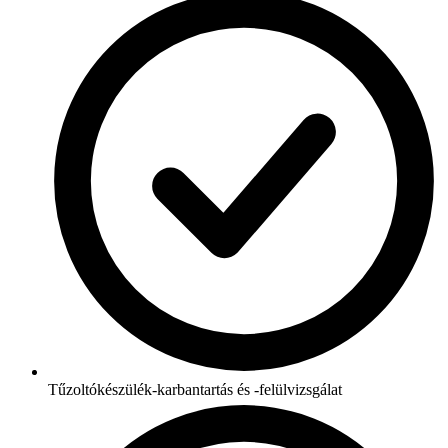
Tűzoltókészülék-karbantartás és -felülvizsgálat