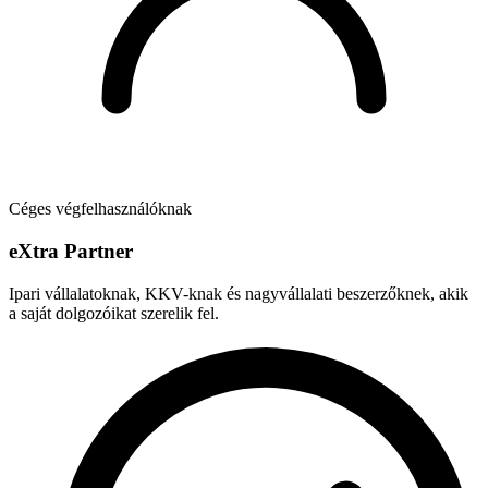
Céges végfelhasználóknak
e
X
tra Partner
Ipari vállalatoknak, KKV-knak és nagyvállalati beszerzőknek, akik
a saját dolgozóikat szerelik fel.