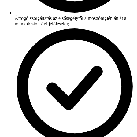
Átfogó szolgáltatás az elsősegélytől a mosdóhigiénián át a
munkabiztonsági jelölésekig