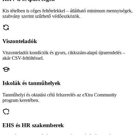
Kis tételben is céges feltételekkel – átlátható minimum mennyiségek,
szabvány szerint szűrhető védőeszközök.
Viszonteladók
Viszonteladói kondíciók és gyors, cikkszám-alapú újrarendelés –
akár CSV-feltöltéssel.
Iskolák és tanműhelyek
Tanműhelyi és oktatási célú felszerelés az eXtra Community
program keretében.
EHS és HR szakemberek