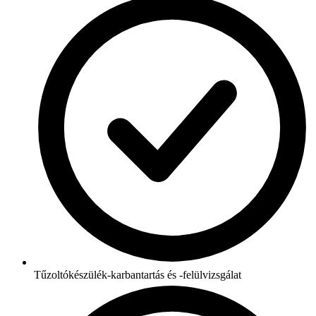
Tűzoltókészülék-karbantartás és -felülvizsgálat