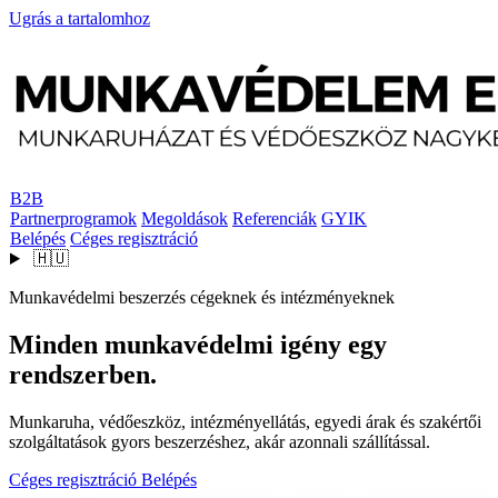
Ugrás a tartalomhoz
B2B
Partnerprogramok
Megoldások
Referenciák
GYIK
Belépés
Céges regisztráció
🇭🇺
Munkavédelmi beszerzés cégeknek és intézményeknek
Minden munkavédelmi igény egy
rendszerben.
Munkaruha, védőeszköz, intézményellátás, egyedi árak és szakértői
szolgáltatások gyors beszerzéshez, akár azonnali szállítással.
Céges regisztráció
Belépés