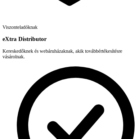
Viszonteladóknak
e
X
tra Distributor
Kereskedőknek és webáruházaknak, akik továbbértékesítésre
vásárolnak.