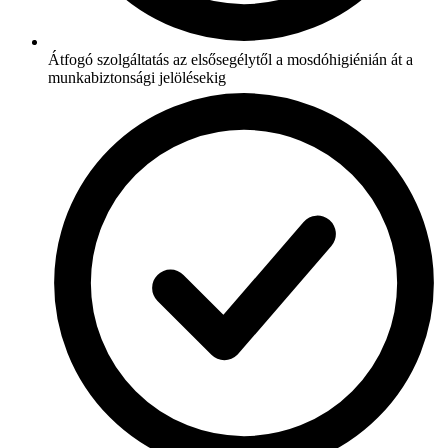
Átfogó szolgáltatás az elsősegélytől a mosdóhigiénián át a
munkabiztonsági jelölésekig