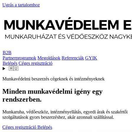
Ugrás a tartalomhoz
B2B
Partnerprogramok
Megoldások
Referenciák
GYIK
Belépés
Céges regisztráció
🇭🇺
Munkavédelmi beszerzés cégeknek és intézményeknek
Minden munkavédelmi igény egy
rendszerben.
Munkaruha, védőeszköz, intézményellátás, egyedi árak és szakértői
szolgáltatások gyors beszerzéshez, akár azonnali szállítással.
Céges regisztráció
Belépés