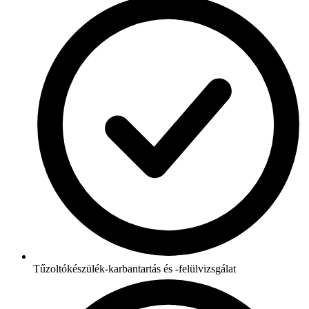
Tűzoltókészülék-karbantartás és -felülvizsgálat