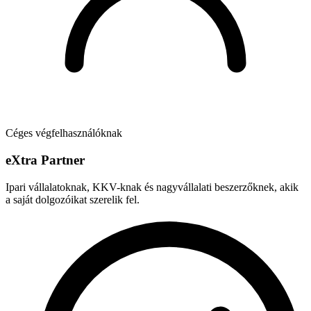
Céges végfelhasználóknak
e
X
tra Partner
Ipari vállalatoknak, KKV-knak és nagyvállalati beszerzőknek, akik
a saját dolgozóikat szerelik fel.