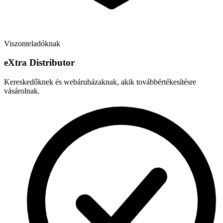
Viszonteladóknak
e
X
tra Distributor
Kereskedőknek és webáruházaknak, akik továbbértékesítésre
vásárolnak.