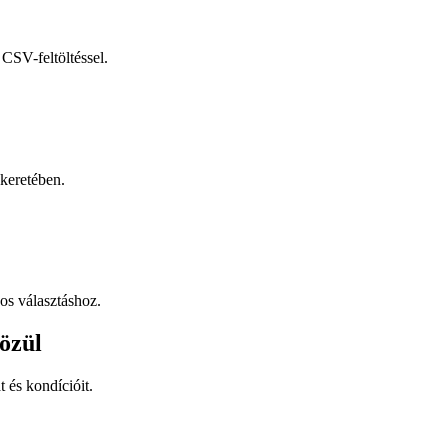
CSV-feltöltéssel.
keretében.
os választáshoz.
özül
t és kondícióit.