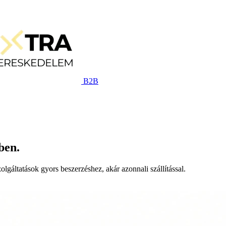
B2B
ben.
lgáltatások gyors beszerzéshez, akár azonnali szállítással.