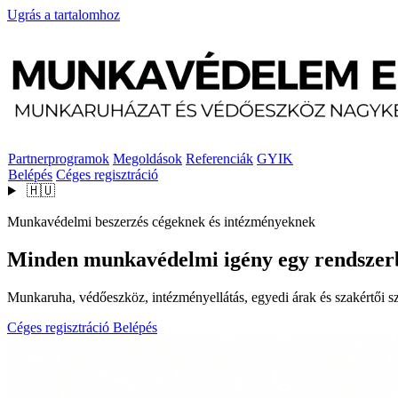
Ugrás a tartalomhoz
Partnerprogramok
Megoldások
Referenciák
GYIK
Belépés
Céges regisztráció
🇭🇺
Munkavédelmi beszerzés cégeknek és intézményeknek
Minden munkavédelmi igény egy rendszer
Munkaruha, védőeszköz, intézményellátás, egyedi árak és szakértői szo
Céges regisztráció
Belépés