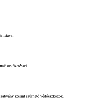
rlistával.
talásos fizetéssel.
 szabvány szerint szűrhető védőeszközök.