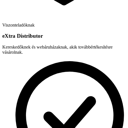
Viszonteladóknak
e
X
tra Distributor
Kereskedőknek és webáruházaknak, akik továbbértékesítésre
vásárolnak.