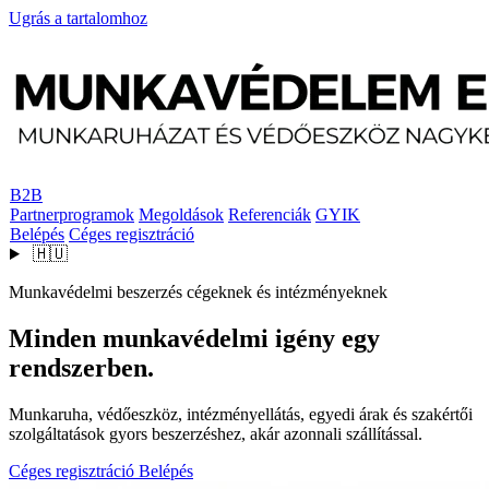
Ugrás a tartalomhoz
B2B
Partnerprogramok
Megoldások
Referenciák
GYIK
Belépés
Céges regisztráció
🇭🇺
Munkavédelmi beszerzés cégeknek és intézményeknek
Minden munkavédelmi igény egy
rendszerben.
Munkaruha, védőeszköz, intézményellátás, egyedi árak és szakértői
szolgáltatások gyors beszerzéshez, akár azonnali szállítással.
Céges regisztráció
Belépés