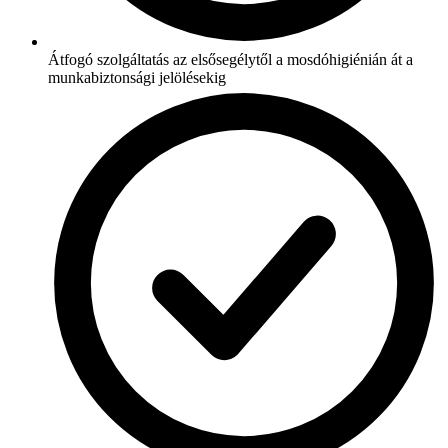
Átfogó szolgáltatás az elsősegélytől a mosdóhigiénián át a
munkabiztonsági jelölésekig