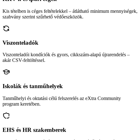
Kis tételben is céges feltételekkel – átlátható minimum mennyiségek,
szabvány szerint szűrhető védőeszközök.
Viszonteladók
Viszonteladói kondíciók és gyors, cikkszám-alapú újrarendelés –
akár CSV-feltöltéssel.
Iskolák és tanműhelyek
Tanműhelyi és oktatási célú felszerelés az eXtra Community
program keretében.
EHS és HR szakemberek