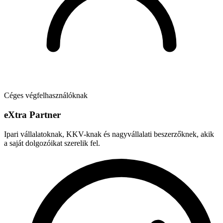
Céges végfelhasználóknak
e
X
tra Partner
Ipari vállalatoknak, KKV-knak és nagyvállalati beszerzőknek, akik
a saját dolgozóikat szerelik fel.