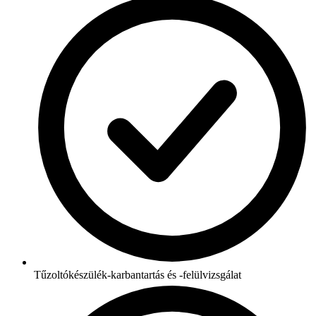
Tűzoltókészülék-karbantartás és -felülvizsgálat