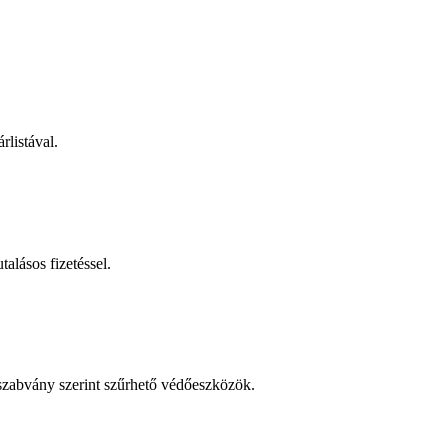
rlistával.
talásos fizetéssel.
 szabvány szerint szűrhető védőeszközök.