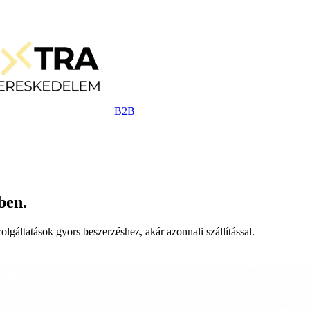
B2B
ben.
lgáltatások gyors beszerzéshez, akár azonnali szállítással.