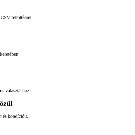
CSV-feltöltéssel.
keretében.
os választáshoz.
özül
t és kondícióit.