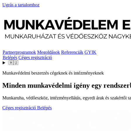
Ugrás a tartalomhoz
Partnerprogramok
Megoldások
Referenciák
GYIK
Belépés
Céges regisztráció
🇭🇺
Munkavédelmi beszerzés cégeknek és intézményeknek
Minden munkavédelmi igény egy rendszer
Munkaruha, védőeszköz, intézményellátás, egyedi árak és szakértői szo
Céges regisztráció
Belépés