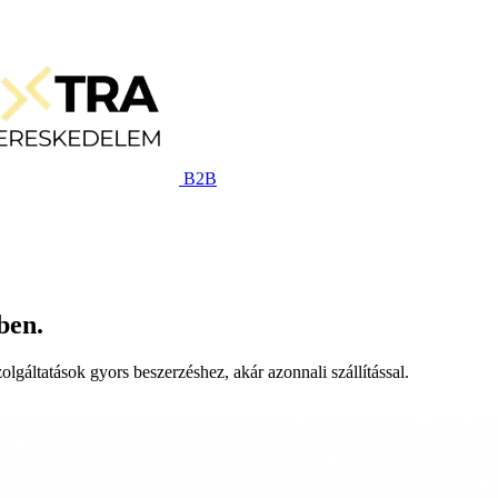
B2B
ben.
lgáltatások gyors beszerzéshez, akár azonnali szállítással.