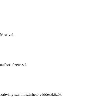
rlistával.
talásos fizetéssel.
 szabvány szerint szűrhető védőeszközök.