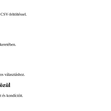
CSV-feltöltéssel.
keretében.
os választáshoz.
özül
t és kondícióit.