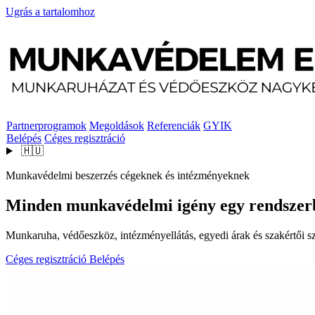
Ugrás a tartalomhoz
Partnerprogramok
Megoldások
Referenciák
GYIK
Belépés
Céges regisztráció
🇭🇺
Munkavédelmi beszerzés cégeknek és intézményeknek
Minden munkavédelmi igény egy rendszer
Munkaruha, védőeszköz, intézményellátás, egyedi árak és szakértői szo
Céges regisztráció
Belépés