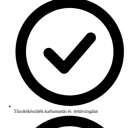
Tűzoltókészülék-karbantartás és -felülvizsgálat