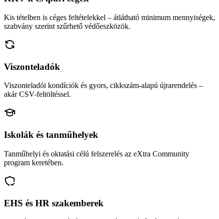
Kis tételben is céges feltételekkel – átlátható minimum mennyiségek,
szabvány szerint szűrhető védőeszközök.
Viszonteladók
Viszonteladói kondíciók és gyors, cikkszám-alapú újrarendelés –
akár CSV-feltöltéssel.
Iskolák és tanműhelyek
Tanműhelyi és oktatási célú felszerelés az eXtra Community
program keretében.
EHS és HR szakemberek