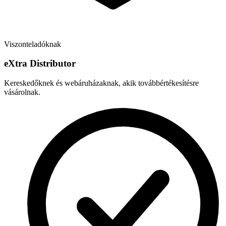
Viszonteladóknak
e
X
tra Distributor
Kereskedőknek és webáruházaknak, akik továbbértékesítésre
vásárolnak.