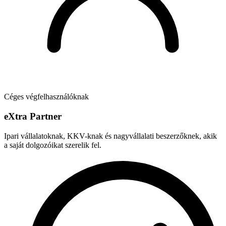
Céges végfelhasználóknak
e
X
tra Partner
Ipari vállalatoknak, KKV-knak és nagyvállalati beszerzőknek, akik
a saját dolgozóikat szerelik fel.