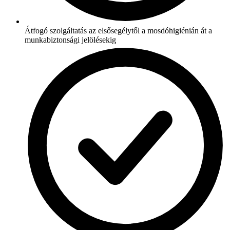
Átfogó szolgáltatás az elsősegélytől a mosdóhigiénián át a
munkabiztonsági jelölésekig