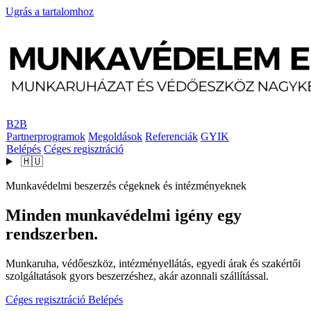
Ugrás a tartalomhoz
B2B
Partnerprogramok
Megoldások
Referenciák
GYIK
Belépés
Céges regisztráció
🇭🇺
Munkavédelmi beszerzés cégeknek és intézményeknek
Minden munkavédelmi igény egy
rendszerben.
Munkaruha, védőeszköz, intézményellátás, egyedi árak és szakértői
szolgáltatások gyors beszerzéshez, akár azonnali szállítással.
Céges regisztráció
Belépés