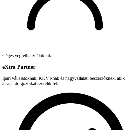
Céges végfelhasználóknak
e
X
tra Partner
Ipari vállalatoknak, KKV-knak és nagyvállalati beszerzőknek, akik
a saját dolgozóikat szerelik fel.