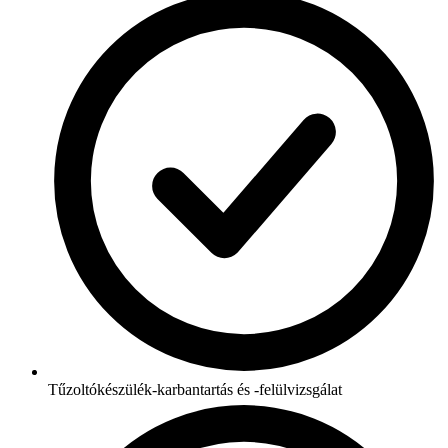
Tűzoltókészülék-karbantartás és -felülvizsgálat