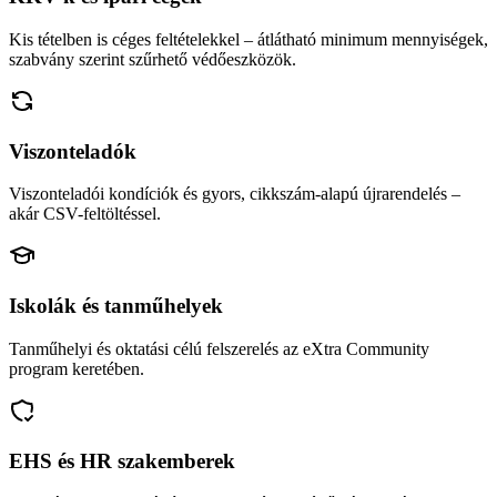
Kis tételben is céges feltételekkel – átlátható minimum mennyiségek,
szabvány szerint szűrhető védőeszközök.
Viszonteladók
Viszonteladói kondíciók és gyors, cikkszám-alapú újrarendelés –
akár CSV-feltöltéssel.
Iskolák és tanműhelyek
Tanműhelyi és oktatási célú felszerelés az eXtra Community
program keretében.
EHS és HR szakemberek