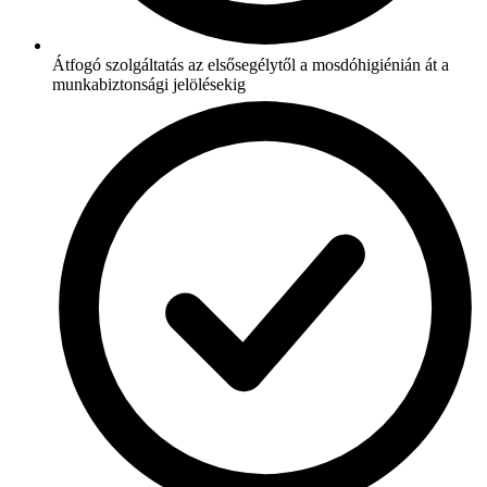
Átfogó szolgáltatás az elsősegélytől a mosdóhigiénián át a
munkabiztonsági jelölésekig