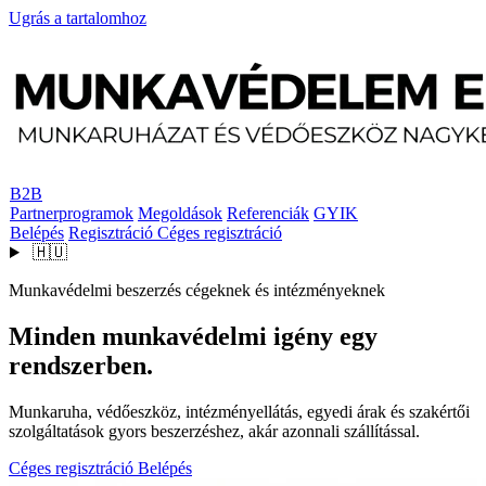
Ugrás a tartalomhoz
B2B
Partnerprogramok
Megoldások
Referenciák
GYIK
Belépés
Regisztráció
Céges regisztráció
🇭🇺
Munkavédelmi beszerzés cégeknek és intézményeknek
Minden munkavédelmi igény egy
rendszerben.
Munkaruha, védőeszköz, intézményellátás, egyedi árak és szakértői
szolgáltatások gyors beszerzéshez, akár azonnali szállítással.
Céges regisztráció
Belépés