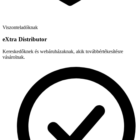
Viszonteladóknak
e
X
tra Distributor
Kereskedőknek és webáruházaknak, akik továbbértékesítésre
vásárolnak.