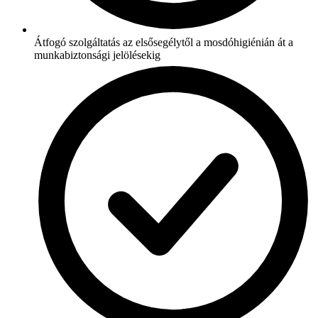
Átfogó szolgáltatás az elsősegélytől a mosdóhigiénián át a
munkabiztonsági jelölésekig