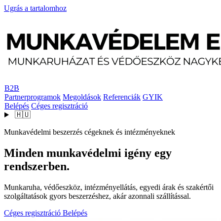
Ugrás a tartalomhoz
B2B
Partnerprogramok
Megoldások
Referenciák
GYIK
Belépés
Céges regisztráció
🇭🇺
Munkavédelmi beszerzés cégeknek és intézményeknek
Minden munkavédelmi igény egy
rendszerben.
Munkaruha, védőeszköz, intézményellátás, egyedi árak és szakértői
szolgáltatások gyors beszerzéshez, akár azonnali szállítással.
Céges regisztráció
Belépés