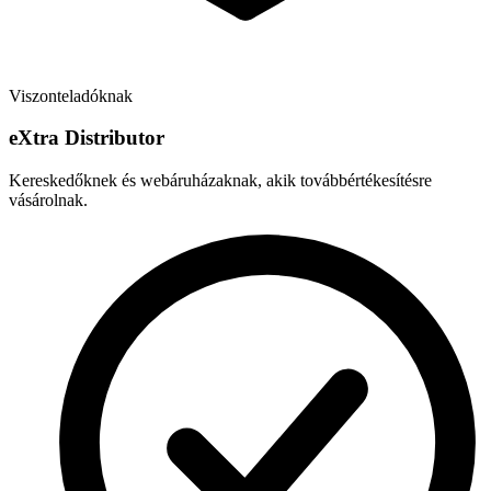
Viszonteladóknak
e
X
tra Distributor
Kereskedőknek és webáruházaknak, akik továbbértékesítésre
vásárolnak.