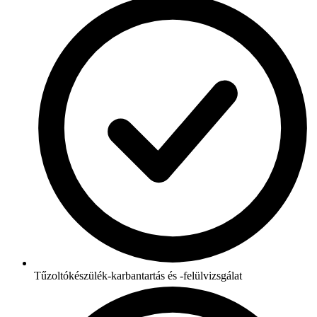
Tűzoltókészülék-karbantartás és -felülvizsgálat