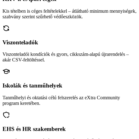
Kis tételben is céges feltételekkel – átlátható minimum mennyiségek,
szabvány szerint szűrhető védőeszközök.
Viszonteladók
Viszonteladói kondíciók és gyors, cikkszám-alapú újrarendelés –
akár CSV-feltöltéssel.
Iskolák és tanműhelyek
Tanműhelyi és oktatási célú felszerelés az eXtra Community
program keretében.
EHS és HR szakemberek