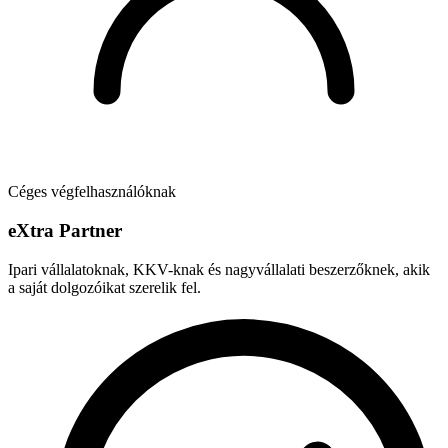
Céges végfelhasználóknak
e
X
tra Partner
Ipari vállalatoknak, KKV-knak és nagyvállalati beszerzőknek, akik
a saját dolgozóikat szerelik fel.