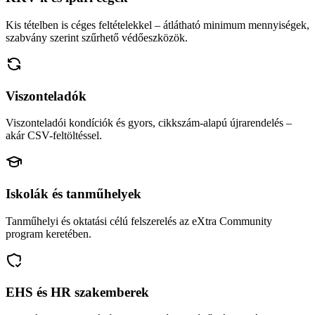
Kis tételben is céges feltételekkel – átlátható minimum mennyiségek,
szabvány szerint szűrhető védőeszközök.
Viszonteladók
Viszonteladói kondíciók és gyors, cikkszám-alapú újrarendelés –
akár CSV-feltöltéssel.
Iskolák és tanműhelyek
Tanműhelyi és oktatási célú felszerelés az eXtra Community
program keretében.
EHS és HR szakemberek