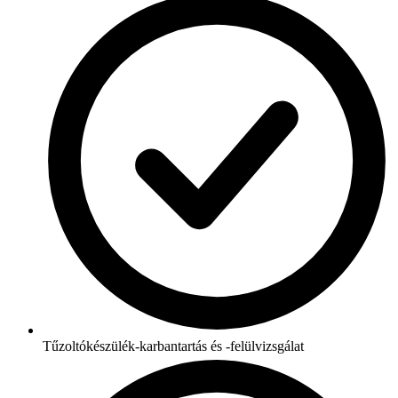
Tűzoltókészülék-karbantartás és -felülvizsgálat