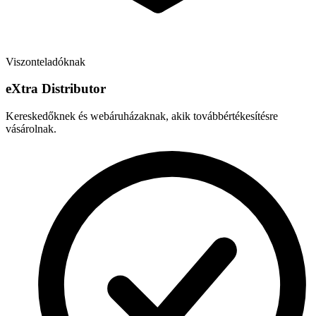
Viszonteladóknak
e
X
tra Distributor
Kereskedőknek és webáruházaknak, akik továbbértékesítésre
vásárolnak.