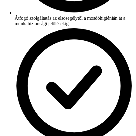
Átfogó szolgáltatás az elsősegélytől a mosdóhigiénián át a
munkabiztonsági jelölésekig