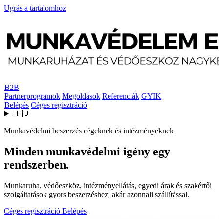
Ugrás a tartalomhoz
B2B
Partnerprogramok
Megoldások
Referenciák
GYIK
Belépés
Céges regisztráció
🇭🇺
Munkavédelmi beszerzés cégeknek és intézményeknek
Minden munkavédelmi igény egy
rendszerben.
Munkaruha, védőeszköz, intézményellátás, egyedi árak és szakértői
szolgáltatások gyors beszerzéshez, akár azonnali szállítással.
Céges regisztráció
Belépés