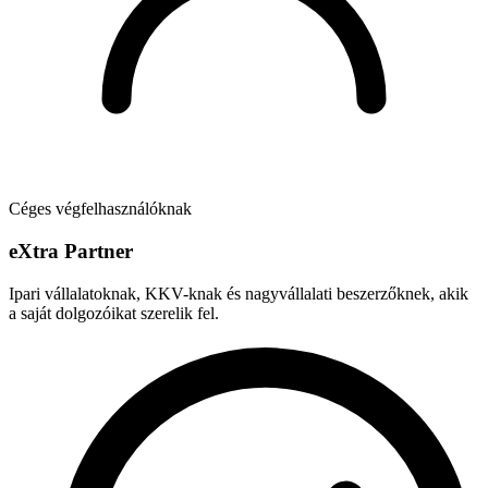
Céges végfelhasználóknak
e
X
tra Partner
Ipari vállalatoknak, KKV-knak és nagyvállalati beszerzőknek, akik
a saját dolgozóikat szerelik fel.