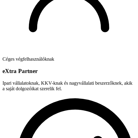
Céges végfelhasználóknak
e
X
tra Partner
Ipari vállalatoknak, KKV-knak és nagyvállalati beszerzőknek, akik
a saját dolgozóikat szerelik fel.