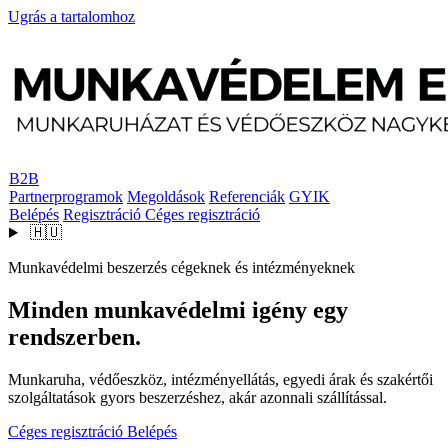
Ugrás a tartalomhoz
B2B
Partnerprogramok
Megoldások
Referenciák
GYIK
Belépés
Regisztráció
Céges regisztráció
🇭🇺
Munkavédelmi beszerzés cégeknek és intézményeknek
Minden munkavédelmi igény egy
rendszerben.
Munkaruha, védőeszköz, intézményellátás, egyedi árak és szakértői
szolgáltatások gyors beszerzéshez, akár azonnali szállítással.
Céges regisztráció
Belépés