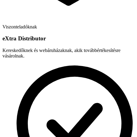
Viszonteladóknak
e
X
tra Distributor
Kereskedőknek és webáruházaknak, akik továbbértékesítésre
vásárolnak.