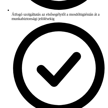
Átfogó szolgáltatás az elsősegélytől a mosdóhigiénián át a
munkabiztonsági jelölésekig