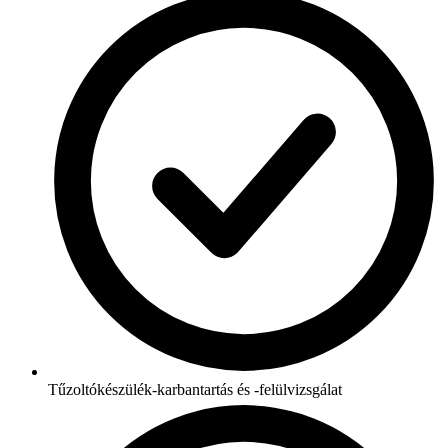
Tűzoltókészülék-karbantartás és -felülvizsgálat