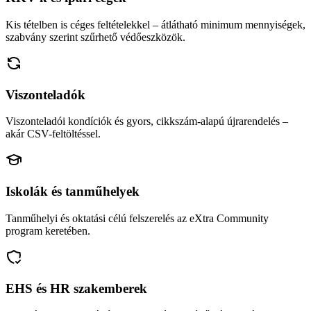
Kis tételben is céges feltételekkel – átlátható minimum mennyiségek,
szabvány szerint szűrhető védőeszközök.
Viszonteladók
Viszonteladói kondíciók és gyors, cikkszám-alapú újrarendelés –
akár CSV-feltöltéssel.
Iskolák és tanműhelyek
Tanműhelyi és oktatási célú felszerelés az eXtra Community
program keretében.
EHS és HR szakemberek