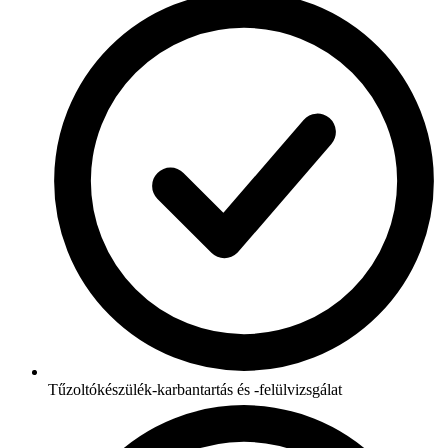
Tűzoltókészülék-karbantartás és -felülvizsgálat