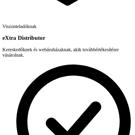
Viszonteladóknak
e
X
tra Distributor
Kereskedőknek és webáruházaknak, akik továbbértékesítésre
vásárolnak.