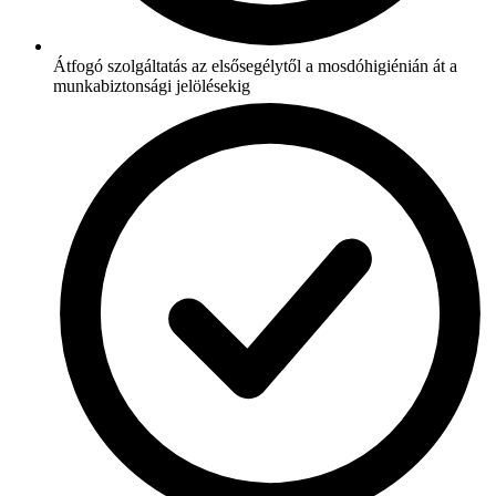
Átfogó szolgáltatás az elsősegélytől a mosdóhigiénián át a
munkabiztonsági jelölésekig