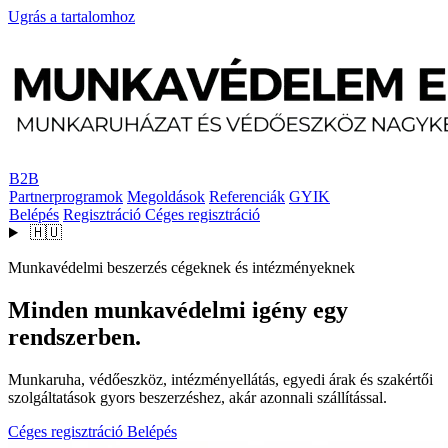
Ugrás a tartalomhoz
B2B
Partnerprogramok
Megoldások
Referenciák
GYIK
Belépés
Regisztráció
Céges regisztráció
🇭🇺
Munkavédelmi beszerzés cégeknek és intézményeknek
Minden munkavédelmi igény egy
rendszerben.
Munkaruha, védőeszköz, intézményellátás, egyedi árak és szakértői
szolgáltatások gyors beszerzéshez, akár azonnali szállítással.
Céges regisztráció
Belépés