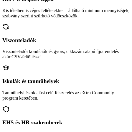
Kis tételben is céges feltételekkel – átlátható minimum mennyiségek,
szabvány szerint szűrhető védőeszközök.
Viszonteladók
Viszonteladói kondíciók és gyors, cikkszám-alapú újrarendelés –
akár CSV-feltöltéssel.
Iskolák és tanműhelyek
Tanműhelyi és oktatási célú felszerelés az eXtra Community
program keretében.
EHS és HR szakemberek