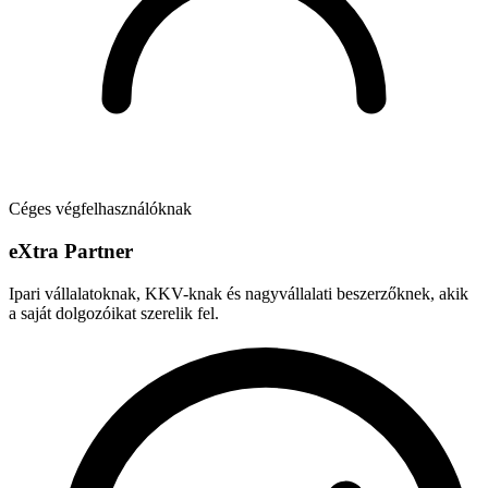
Céges végfelhasználóknak
e
X
tra Partner
Ipari vállalatoknak, KKV-knak és nagyvállalati beszerzőknek, akik
a saját dolgozóikat szerelik fel.