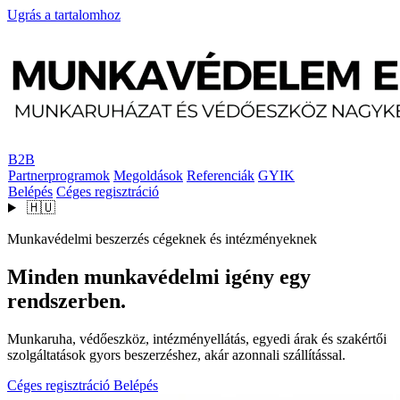
Ugrás a tartalomhoz
B2B
Partnerprogramok
Megoldások
Referenciák
GYIK
Belépés
Céges regisztráció
🇭🇺
Munkavédelmi beszerzés cégeknek és intézményeknek
Minden munkavédelmi igény egy
rendszerben.
Munkaruha, védőeszköz, intézményellátás, egyedi árak és szakértői
szolgáltatások gyors beszerzéshez, akár azonnali szállítással.
Céges regisztráció
Belépés