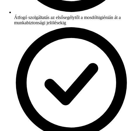
Átfogó szolgáltatás az elsősegélytől a mosdóhigiénián át a
munkabiztonsági jelölésekig