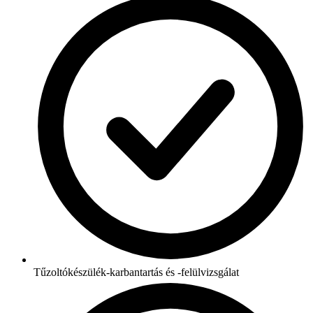
Tűzoltókészülék-karbantartás és -felülvizsgálat