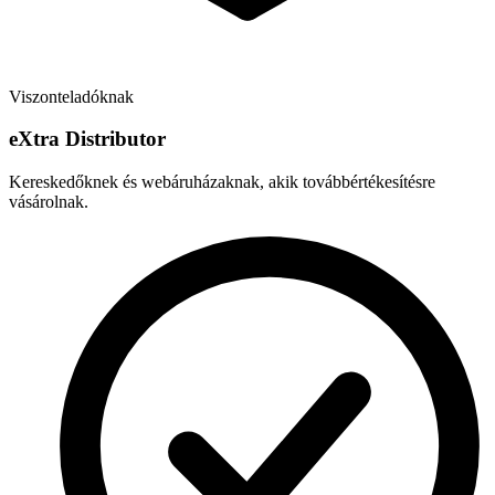
Viszonteladóknak
e
X
tra Distributor
Kereskedőknek és webáruházaknak, akik továbbértékesítésre
vásárolnak.