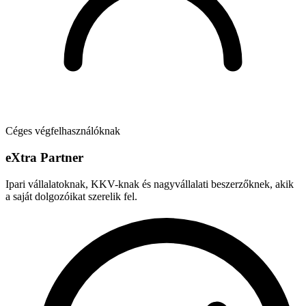
Céges végfelhasználóknak
e
X
tra Partner
Ipari vállalatoknak, KKV-knak és nagyvállalati beszerzőknek, akik
a saját dolgozóikat szerelik fel.