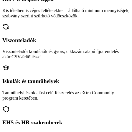
Kis tételben is céges feltételekkel – átlátható minimum mennyiségek,
szabvány szerint szűrhető védőeszközök.
Viszonteladók
Viszonteladói kondíciók és gyors, cikkszám-alapú újrarendelés –
akár CSV-feltöltéssel.
Iskolák és tanműhelyek
Tanműhelyi és oktatási célú felszerelés az eXtra Community
program keretében.
EHS és HR szakemberek