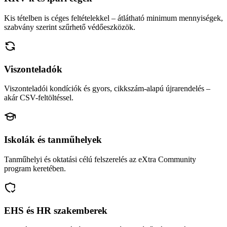
Kis tételben is céges feltételekkel – átlátható minimum mennyiségek,
szabvány szerint szűrhető védőeszközök.
Viszonteladók
Viszonteladói kondíciók és gyors, cikkszám-alapú újrarendelés –
akár CSV-feltöltéssel.
Iskolák és tanműhelyek
Tanműhelyi és oktatási célú felszerelés az eXtra Community
program keretében.
EHS és HR szakemberek