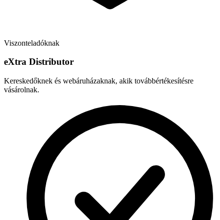
Viszonteladóknak
e
X
tra Distributor
Kereskedőknek és webáruházaknak, akik továbbértékesítésre
vásárolnak.