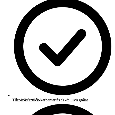
Tűzoltókészülék-karbantartás és -felülvizsgálat