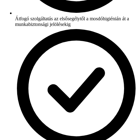
Átfogó szolgáltatás az elsősegélytől a mosdóhigiénián át a
munkabiztonsági jelölésekig