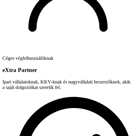
Céges végfelhasználóknak
e
X
tra Partner
Ipari vállalatoknak, KKV-knak és nagyvállalati beszerzőknek, akik
a saját dolgozóikat szerelik fel.