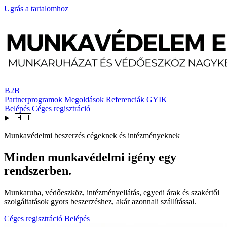
Ugrás a tartalomhoz
B2B
Partnerprogramok
Megoldások
Referenciák
GYIK
Belépés
Céges regisztráció
🇭🇺
Munkavédelmi beszerzés cégeknek és intézményeknek
Minden munkavédelmi igény egy
rendszerben.
Munkaruha, védőeszköz, intézményellátás, egyedi árak és szakértői
szolgáltatások gyors beszerzéshez, akár azonnali szállítással.
Céges regisztráció
Belépés