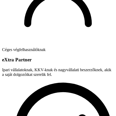
Céges végfelhasználóknak
e
X
tra Partner
Ipari vállalatoknak, KKV-knak és nagyvállalati beszerzőknek, akik
a saját dolgozóikat szerelik fel.