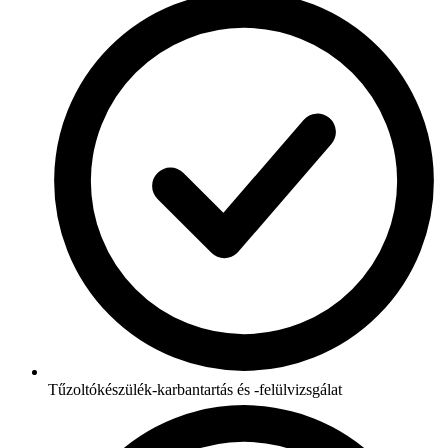
Tűzoltókészülék-karbantartás és -felülvizsgálat