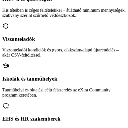
Kis tételben is céges feltételekkel – átlátható minimum mennyiségek,
szabvány szerint szűrhető védőeszközök.
Viszonteladók
Viszonteladói kondíciók és gyors, cikkszám-alapú újrarendelés –
akár CSV-feltöltéssel.
Iskolák és tanműhelyek
Tanműhelyi és oktatási célú felszerelés az eXtra Community
program keretében.
EHS és HR szakemberek