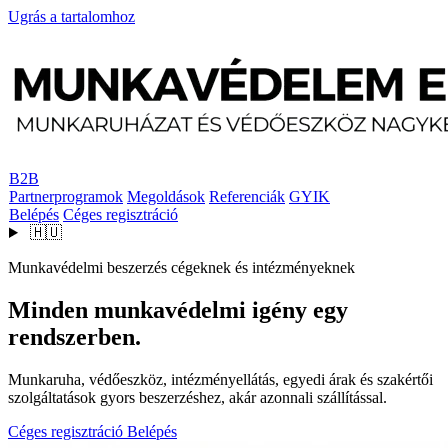
Ugrás a tartalomhoz
B2B
Partnerprogramok
Megoldások
Referenciák
GYIK
Belépés
Céges regisztráció
🇭🇺
Munkavédelmi beszerzés cégeknek és intézményeknek
Minden munkavédelmi igény egy
rendszerben.
Munkaruha, védőeszköz, intézményellátás, egyedi árak és szakértői
szolgáltatások gyors beszerzéshez, akár azonnali szállítással.
Céges regisztráció
Belépés