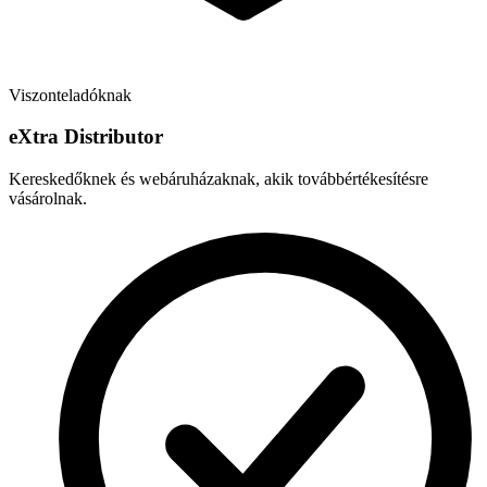
Viszonteladóknak
e
X
tra Distributor
Kereskedőknek és webáruházaknak, akik továbbértékesítésre
vásárolnak.