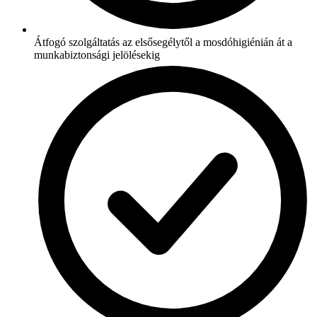
Átfogó szolgáltatás az elsősegélytől a mosdóhigiénián át a
munkabiztonsági jelölésekig