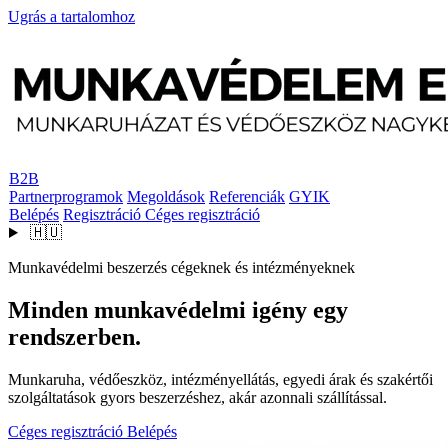
Ugrás a tartalomhoz
B2B
Partnerprogramok
Megoldások
Referenciák
GYIK
Belépés
Regisztráció
Céges regisztráció
🇭🇺
Munkavédelmi beszerzés cégeknek és intézményeknek
Minden munkavédelmi igény egy
rendszerben.
Munkaruha, védőeszköz, intézményellátás, egyedi árak és szakértői
szolgáltatások gyors beszerzéshez, akár azonnali szállítással.
Céges regisztráció
Belépés