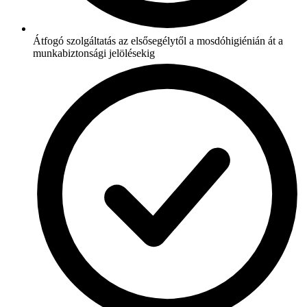
Átfogó szolgáltatás az elsősegélytől a mosdóhigiénián át a
munkabiztonsági jelölésekig