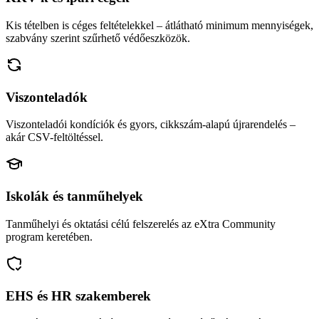
Kis tételben is céges feltételekkel – átlátható minimum mennyiségek,
szabvány szerint szűrhető védőeszközök.
Viszonteladók
Viszonteladói kondíciók és gyors, cikkszám-alapú újrarendelés –
akár CSV-feltöltéssel.
Iskolák és tanműhelyek
Tanműhelyi és oktatási célú felszerelés az eXtra Community
program keretében.
EHS és HR szakemberek