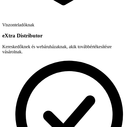
Viszonteladóknak
e
X
tra Distributor
Kereskedőknek és webáruházaknak, akik továbbértékesítésre
vásárolnak.