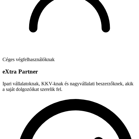
Céges végfelhasználóknak
e
X
tra Partner
Ipari vállalatoknak, KKV-knak és nagyvállalati beszerzőknek, akik
a saját dolgozóikat szerelik fel.