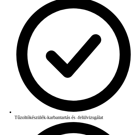
Tűzoltókészülék-karbantartás és -felülvizsgálat