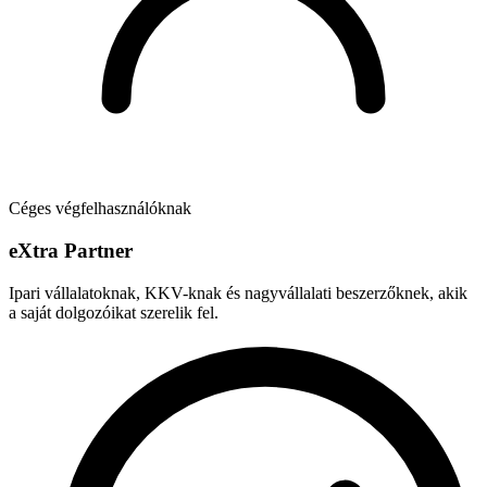
Céges végfelhasználóknak
e
X
tra Partner
Ipari vállalatoknak, KKV-knak és nagyvállalati beszerzőknek, akik
a saját dolgozóikat szerelik fel.