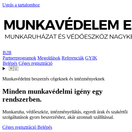
Ugrás a tartalomhoz
B2B
Partnerprogramok
Megoldások
Referenciák
GYIK
Belépés
Céges regisztráció
🇭🇺
Munkavédelmi beszerzés cégeknek és intézményeknek
Minden munkavédelmi igény egy
rendszerben.
Munkaruha, védőeszköz, intézményellátás, egyedi árak és szakértői
szolgáltatások gyors beszerzéshez, akár azonnali szállítással.
Céges regisztráció
Belépés