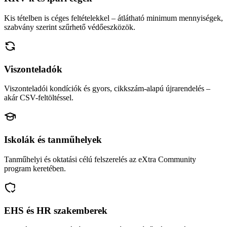
Kis tételben is céges feltételekkel – átlátható minimum mennyiségek,
szabvány szerint szűrhető védőeszközök.
Viszonteladók
Viszonteladói kondíciók és gyors, cikkszám-alapú újrarendelés –
akár CSV-feltöltéssel.
Iskolák és tanműhelyek
Tanműhelyi és oktatási célú felszerelés az eXtra Community
program keretében.
EHS és HR szakemberek