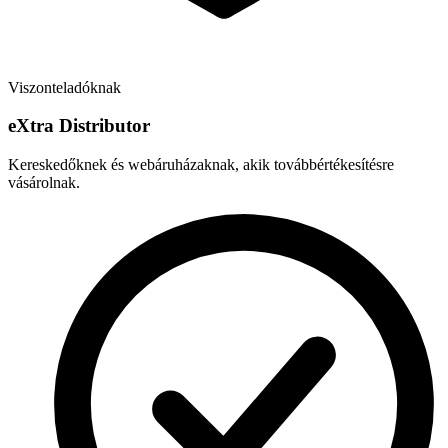
Viszonteladóknak
e
X
tra Distributor
Kereskedőknek és webáruházaknak, akik továbbértékesítésre
vásárolnak.