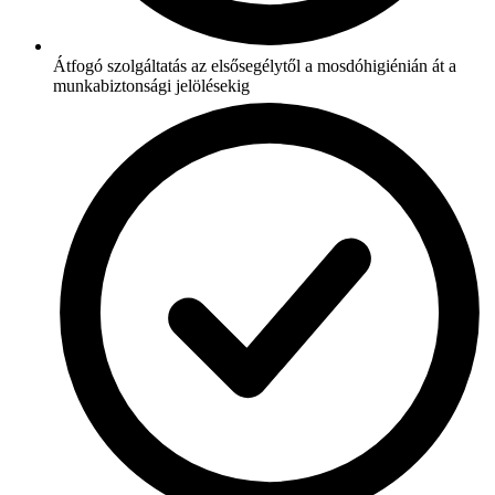
Átfogó szolgáltatás az elsősegélytől a mosdóhigiénián át a
munkabiztonsági jelölésekig