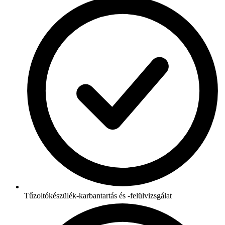
Tűzoltókészülék-karbantartás és -felülvizsgálat