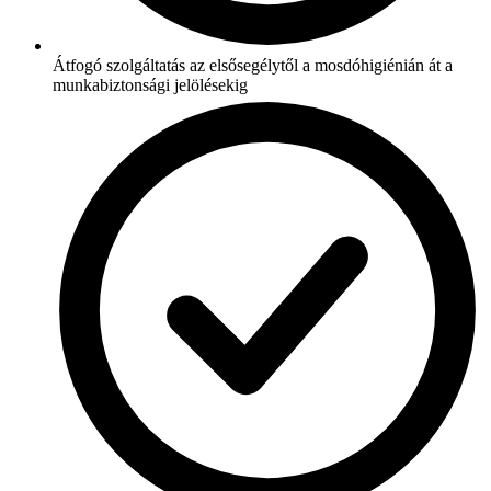
Átfogó szolgáltatás az elsősegélytől a mosdóhigiénián át a
munkabiztonsági jelölésekig