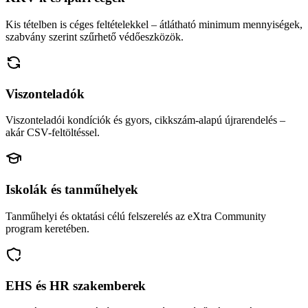
Kis tételben is céges feltételekkel – átlátható minimum mennyiségek,
szabvány szerint szűrhető védőeszközök.
Viszonteladók
Viszonteladói kondíciók és gyors, cikkszám-alapú újrarendelés –
akár CSV-feltöltéssel.
Iskolák és tanműhelyek
Tanműhelyi és oktatási célú felszerelés az eXtra Community
program keretében.
EHS és HR szakemberek