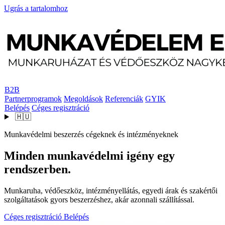
Ugrás a tartalomhoz
B2B
Partnerprogramok
Megoldások
Referenciák
GYIK
Belépés
Céges regisztráció
🇭🇺
Munkavédelmi beszerzés cégeknek és intézményeknek
Minden munkavédelmi igény egy
rendszerben.
Munkaruha, védőeszköz, intézményellátás, egyedi árak és szakértői
szolgáltatások gyors beszerzéshez, akár azonnali szállítással.
Céges regisztráció
Belépés