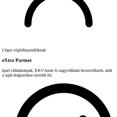
Céges végfelhasználóknak
e
X
tra Partner
Ipari vállalatoknak, KKV-knak és nagyvállalati beszerzőknek, akik
a saját dolgozóikat szerelik fel.