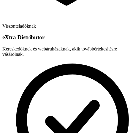
Viszonteladóknak
e
X
tra Distributor
Kereskedőknek és webáruházaknak, akik továbbértékesítésre
vásárolnak.