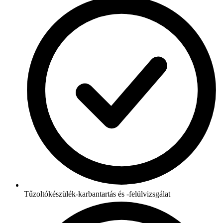
Tűzoltókészülék-karbantartás és -felülvizsgálat