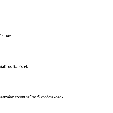
rlistával.
talásos fizetéssel.
 szabvány szerint szűrhető védőeszközök.