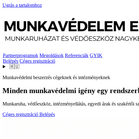
Ugrás a tartalomhoz
Partnerprogramok
Megoldások
Referenciák
GYIK
Belépés
Céges regisztráció
🇭🇺
Munkavédelmi beszerzés cégeknek és intézményeknek
Minden munkavédelmi igény egy rendszer
Munkaruha, védőeszköz, intézményellátás, egyedi árak és szakértői szo
Céges regisztráció
Belépés