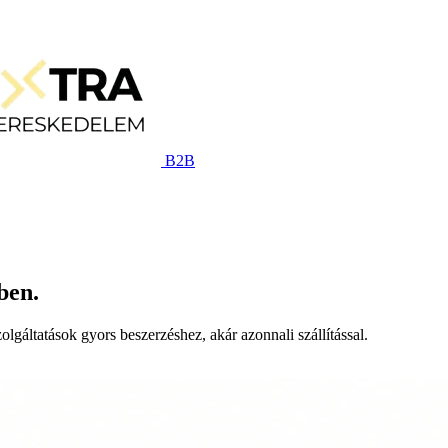
B2B
ben.
lgáltatások gyors beszerzéshez, akár azonnali szállítással.