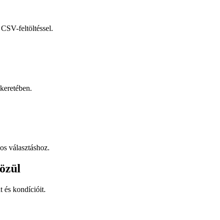
CSV-feltöltéssel.
keretében.
os választáshoz.
özül
t és kondícióit.