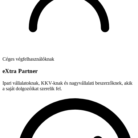
Céges végfelhasználóknak
e
X
tra Partner
Ipari vállalatoknak, KKV-knak és nagyvállalati beszerzőknek, akik
a saját dolgozóikat szerelik fel.