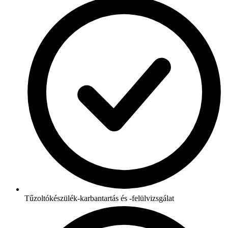
Tűzoltókészülék-karbantartás és -felülvizsgálat