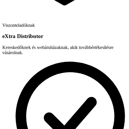
Viszonteladóknak
e
X
tra Distributor
Kereskedőknek és webáruházaknak, akik továbbértékesítésre
vásárolnak.