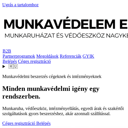
Ugrás a tartalomhoz
B2B
Partnerprogramok
Megoldások
Referenciák
GYIK
Belépés
Céges regisztráció
🇭🇺
Munkavédelmi beszerzés cégeknek és intézményeknek
Minden munkavédelmi igény egy
rendszerben.
Munkaruha, védőeszköz, intézményellátás, egyedi árak és szakértői
szolgáltatások gyors beszerzéshez, akár azonnali szállítással.
Céges regisztráció
Belépés