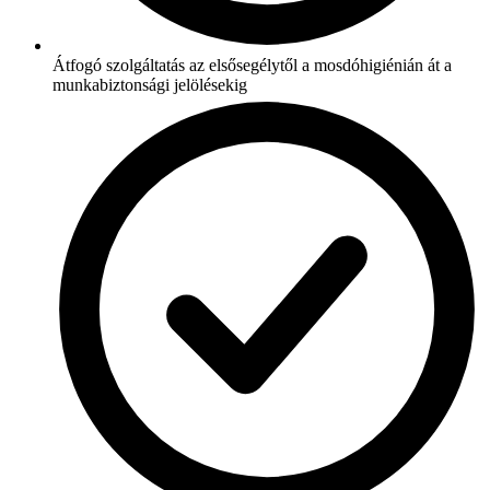
Átfogó szolgáltatás az elsősegélytől a mosdóhigiénián át a
munkabiztonsági jelölésekig