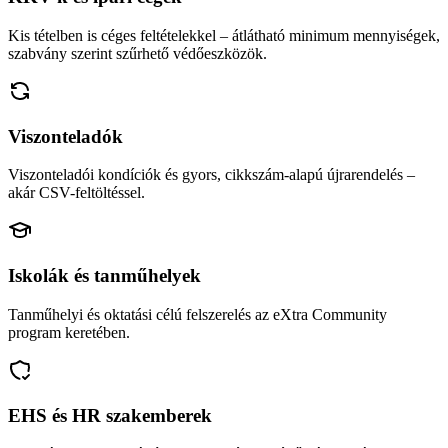
Kis tételben is céges feltételekkel – átlátható minimum mennyiségek,
szabvány szerint szűrhető védőeszközök.
Viszonteladók
Viszonteladói kondíciók és gyors, cikkszám-alapú újrarendelés –
akár CSV-feltöltéssel.
Iskolák és tanműhelyek
Tanműhelyi és oktatási célú felszerelés az eXtra Community
program keretében.
EHS és HR szakemberek