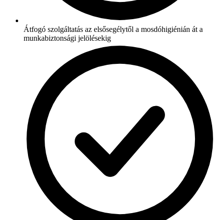
Átfogó szolgáltatás az elsősegélytől a mosdóhigiénián át a
munkabiztonsági jelölésekig