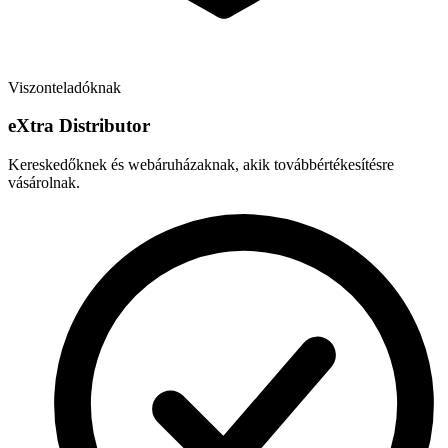
Viszonteladóknak
e
X
tra Distributor
Kereskedőknek és webáruházaknak, akik továbbértékesítésre
vásárolnak.