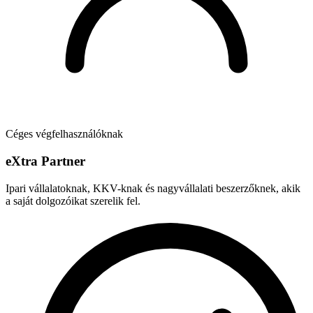
Céges végfelhasználóknak
e
X
tra Partner
Ipari vállalatoknak, KKV-knak és nagyvállalati beszerzőknek, akik
a saját dolgozóikat szerelik fel.