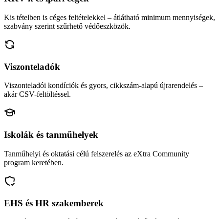
Kis tételben is céges feltételekkel – átlátható minimum mennyiségek,
szabvány szerint szűrhető védőeszközök.
Viszonteladók
Viszonteladói kondíciók és gyors, cikkszám-alapú újrarendelés –
akár CSV-feltöltéssel.
Iskolák és tanműhelyek
Tanműhelyi és oktatási célú felszerelés az eXtra Community
program keretében.
EHS és HR szakemberek