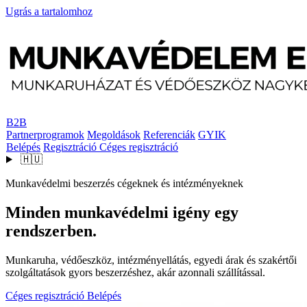
Ugrás a tartalomhoz
B2B
Partnerprogramok
Megoldások
Referenciák
GYIK
Belépés
Regisztráció
Céges regisztráció
🇭🇺
Munkavédelmi beszerzés cégeknek és intézményeknek
Minden munkavédelmi igény egy
rendszerben.
Munkaruha, védőeszköz, intézményellátás, egyedi árak és szakértői
szolgáltatások gyors beszerzéshez, akár azonnali szállítással.
Céges regisztráció
Belépés