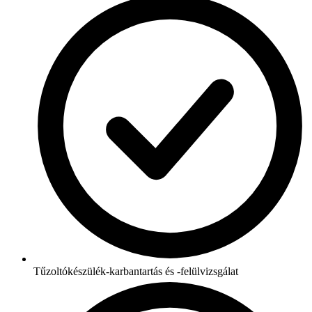
Tűzoltókészülék-karbantartás és -felülvizsgálat