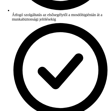
Átfogó szolgáltatás az elsősegélytől a mosdóhigiénián át a
munkabiztonsági jelölésekig