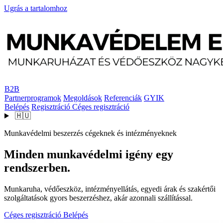
Ugrás a tartalomhoz
B2B
Partnerprogramok
Megoldások
Referenciák
GYIK
Belépés
Regisztráció
Céges regisztráció
🇭🇺
Munkavédelmi beszerzés cégeknek és intézményeknek
Minden munkavédelmi igény egy
rendszerben.
Munkaruha, védőeszköz, intézményellátás, egyedi árak és szakértői
szolgáltatások gyors beszerzéshez, akár azonnali szállítással.
Céges regisztráció
Belépés