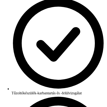
Tűzoltókészülék-karbantartás és -felülvizsgálat