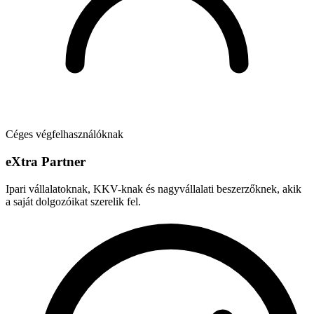
Céges végfelhasználóknak
e
X
tra Partner
Ipari vállalatoknak, KKV-knak és nagyvállalati beszerzőknek, akik
a saját dolgozóikat szerelik fel.