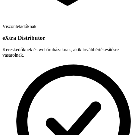
Viszonteladóknak
e
X
tra Distributor
Kereskedőknek és webáruházaknak, akik továbbértékesítésre
vásárolnak.