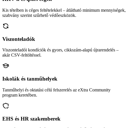
Kis tételben is céges feltételekkel – átlátható minimum mennyiségek,
szabvány szerint szűrhető védőeszközök.
Viszonteladók
Viszonteladói kondíciók és gyors, cikkszám-alapú újrarendelés –
akár CSV-feltöltéssel.
Iskolák és tanműhelyek
Tanműhelyi és oktatási célú felszerelés az eXtra Community
program keretében.
EHS és HR szakemberek