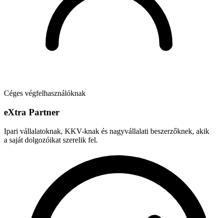
Céges végfelhasználóknak
e
X
tra Partner
Ipari vállalatoknak, KKV-knak és nagyvállalati beszerzőknek, akik
a saját dolgozóikat szerelik fel.