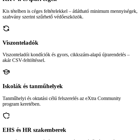
Kis tételben is céges feltételekkel – átlátható minimum mennyiségek,
szabvány szerint szűrhető védőeszközök.
Viszonteladók
Viszonteladói kondíciók és gyors, cikkszám-alapú újrarendelés –
akár CSV-feltöltéssel.
Iskolák és tanműhelyek
Tanműhelyi és oktatási célú felszerelés az eXtra Community
program keretében.
EHS és HR szakemberek