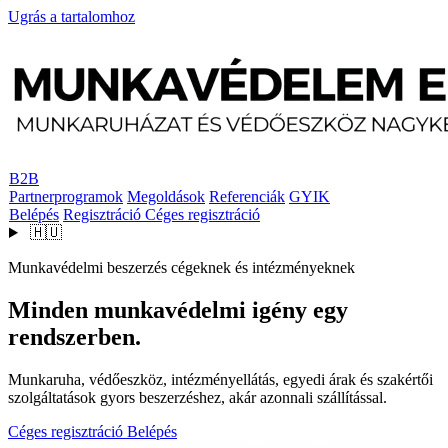
Ugrás a tartalomhoz
B2B
Partnerprogramok
Megoldások
Referenciák
GYIK
Belépés
Regisztráció
Céges regisztráció
🇭🇺
Munkavédelmi beszerzés cégeknek és intézményeknek
Minden munkavédelmi igény egy
rendszerben.
Munkaruha, védőeszköz, intézményellátás, egyedi árak és szakértői
szolgáltatások gyors beszerzéshez, akár azonnali szállítással.
Céges regisztráció
Belépés