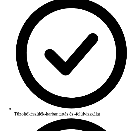
Tűzoltókészülék-karbantartás és -felülvizsgálat