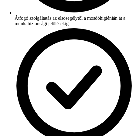
Átfogó szolgáltatás az elsősegélytől a mosdóhigiénián át a
munkabiztonsági jelölésekig