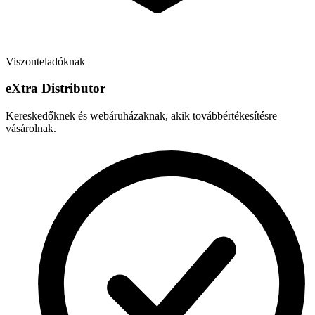
Viszonteladóknak
e
X
tra Distributor
Kereskedőknek és webáruházaknak, akik továbbértékesítésre
vásárolnak.