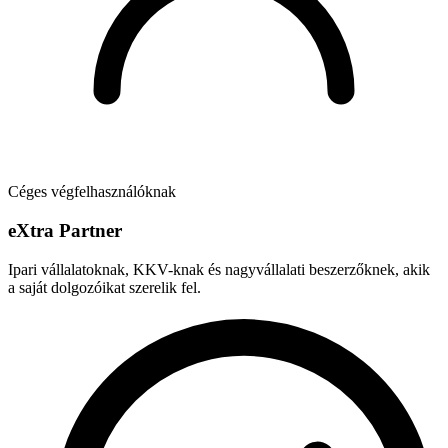
Céges végfelhasználóknak
e
X
tra Partner
Ipari vállalatoknak, KKV-knak és nagyvállalati beszerzőknek, akik
a saját dolgozóikat szerelik fel.