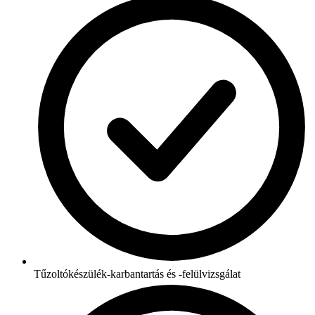
Tűzoltókészülék-karbantartás és -felülvizsgálat