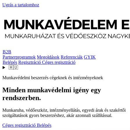
Ugrás a tartalomhoz
B2B
Partnerprogramok
Megoldások
Referenciák
GYIK
Belépés
Regisztráció
Céges regisztráció
🇭🇺
Munkavédelmi beszerzés cégeknek és intézményeknek
Minden munkavédelmi igény egy
rendszerben.
Munkaruha, védőeszköz, intézményellátás, egyedi árak és szakértői
szolgáltatások gyors beszerzéshez, akár azonnali szállítással.
Céges regisztráció
Belépés