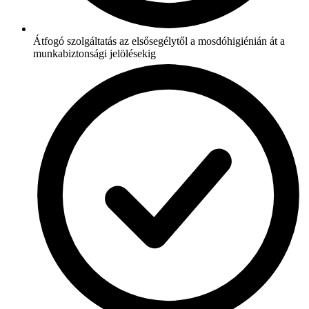
Átfogó szolgáltatás az elsősegélytől a mosdóhigiénián át a
munkabiztonsági jelölésekig