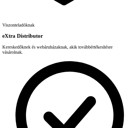
Viszonteladóknak
e
X
tra Distributor
Kereskedőknek és webáruházaknak, akik továbbértékesítésre
vásárolnak.