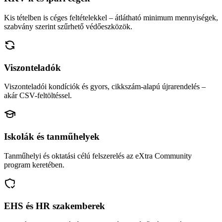
Kis tételben is céges feltételekkel – átlátható minimum mennyiségek,
szabvány szerint szűrhető védőeszközök.
Viszonteladók
Viszonteladói kondíciók és gyors, cikkszám-alapú újrarendelés –
akár CSV-feltöltéssel.
Iskolák és tanműhelyek
Tanműhelyi és oktatási célú felszerelés az eXtra Community
program keretében.
EHS és HR szakemberek