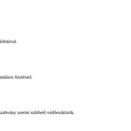
rlistával.
talásos fizetéssel.
 szabvány szerint szűrhető védőeszközök.