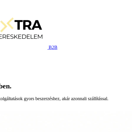
B2B
ben.
lgáltatások gyors beszerzéshez, akár azonnali szállítással.