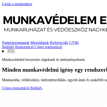
Ugrás a tartalomhoz
Partnerprogramok
Megoldások
Referenciák
GYIK
Belépés
Regisztráció
Céges regisztráció
🇭🇺
Munkavédelmi beszerzés cégeknek és intézményeknek
Minden munkavédelmi igény egy rendszer
Munkaruha, védőeszköz, intézményellátás, egyedi árak és szakértői szo
Céges regisztráció
Belépés