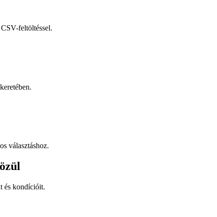
CSV-feltöltéssel.
keretében.
os választáshoz.
özül
t és kondícióit.