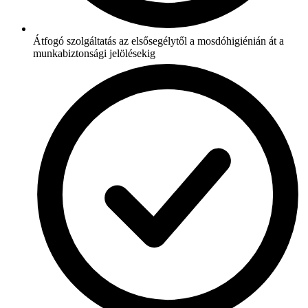
Átfogó szolgáltatás az elsősegélytől a mosdóhigiénián át a
munkabiztonsági jelölésekig