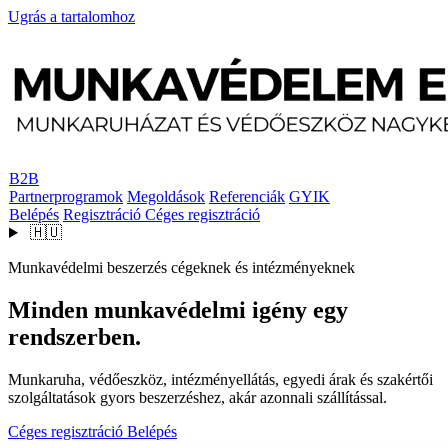
Ugrás a tartalomhoz
B2B
Partnerprogramok
Megoldások
Referenciák
GYIK
Belépés
Regisztráció
Céges regisztráció
🇭🇺
Munkavédelmi beszerzés cégeknek és intézményeknek
Minden munkavédelmi igény egy
rendszerben.
Munkaruha, védőeszköz, intézményellátás, egyedi árak és szakértői
szolgáltatások gyors beszerzéshez, akár azonnali szállítással.
Céges regisztráció
Belépés