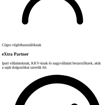
Céges végfelhasználóknak
e
X
tra Partner
Ipari vállalatoknak, KKV-knak és nagyvállalati beszerzőknek, akik
a saját dolgozóikat szerelik fel.