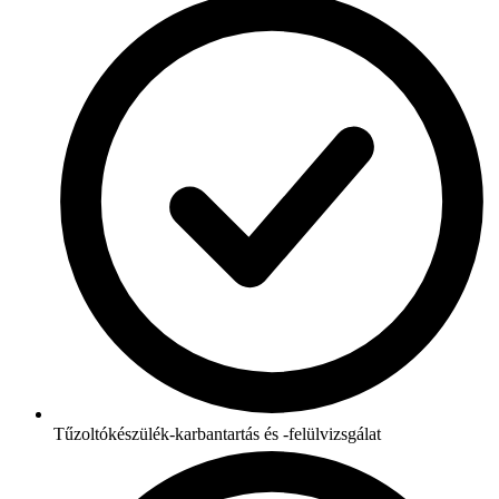
Tűzoltókészülék-karbantartás és -felülvizsgálat