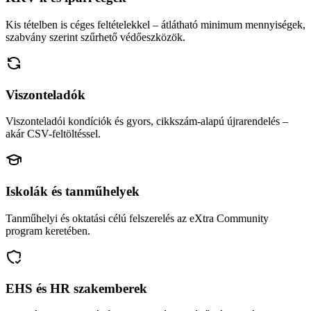
Kis tételben is céges feltételekkel – átlátható minimum mennyiségek,
szabvány szerint szűrhető védőeszközök.
Viszonteladók
Viszonteladói kondíciók és gyors, cikkszám-alapú újrarendelés –
akár CSV-feltöltéssel.
Iskolák és tanműhelyek
Tanműhelyi és oktatási célú felszerelés az eXtra Community
program keretében.
EHS és HR szakemberek