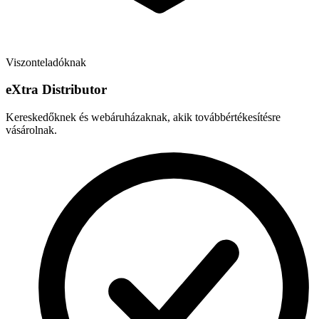
Viszonteladóknak
e
X
tra Distributor
Kereskedőknek és webáruházaknak, akik továbbértékesítésre
vásárolnak.