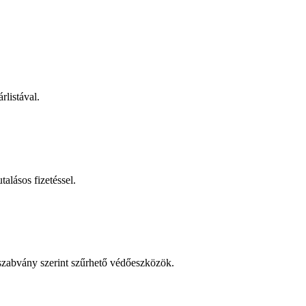
rlistával.
talásos fizetéssel.
 szabvány szerint szűrhető védőeszközök.