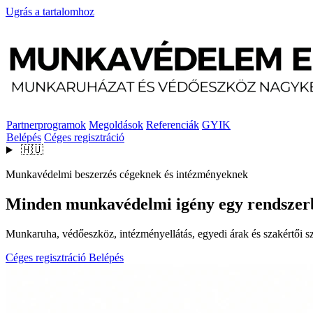
Ugrás a tartalomhoz
Partnerprogramok
Megoldások
Referenciák
GYIK
Belépés
Céges regisztráció
🇭🇺
Munkavédelmi beszerzés cégeknek és intézményeknek
Minden munkavédelmi igény egy rendszer
Munkaruha, védőeszköz, intézményellátás, egyedi árak és szakértői szo
Céges regisztráció
Belépés