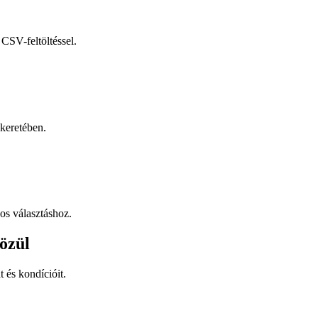
CSV-feltöltéssel.
keretében.
os választáshoz.
özül
t és kondícióit.