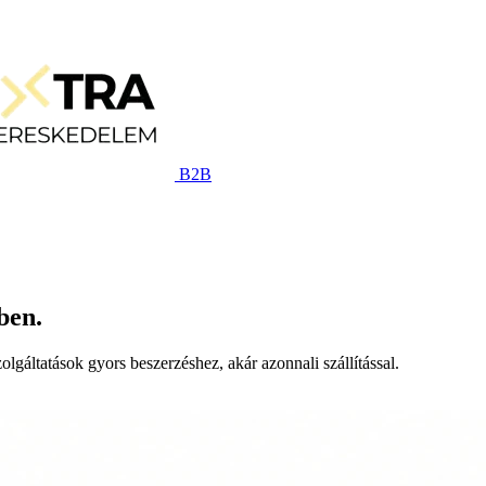
B2B
ben.
lgáltatások gyors beszerzéshez, akár azonnali szállítással.