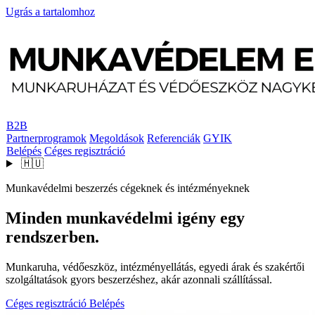
Ugrás a tartalomhoz
B2B
Partnerprogramok
Megoldások
Referenciák
GYIK
Belépés
Céges regisztráció
🇭🇺
Munkavédelmi beszerzés cégeknek és intézményeknek
Minden munkavédelmi igény egy
rendszerben.
Munkaruha, védőeszköz, intézményellátás, egyedi árak és szakértői
szolgáltatások gyors beszerzéshez, akár azonnali szállítással.
Céges regisztráció
Belépés