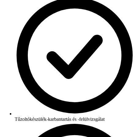
Tűzoltókészülék-karbantartás és -felülvizsgálat