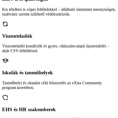
Kis tételben is céges feltételekkel – átlátható minimum mennyiségek,
szabvány szerint szűrhető védőeszközök.
Viszonteladók
Viszonteladói kondíciók és gyors, cikkszám-alapú újrarendelés –
akár CSV-feltöltéssel.
Iskolák és tanműhelyek
Tanműhelyi és oktatási célú felszerelés az eXtra Community
program keretében.
EHS és HR szakemberek