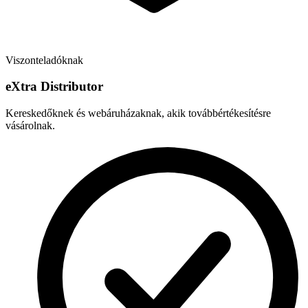
Viszonteladóknak
e
X
tra Distributor
Kereskedőknek és webáruházaknak, akik továbbértékesítésre
vásárolnak.