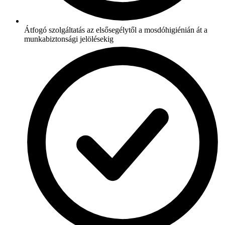
Átfogó szolgáltatás az elsősegélytől a mosdóhigiénián át a
munkabiztonsági jelölésekig