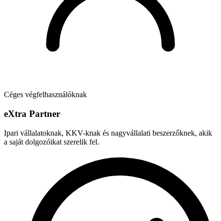
Céges végfelhasználóknak
e
X
tra Partner
Ipari vállalatoknak, KKV-knak és nagyvállalati beszerzőknek, akik
a saját dolgozóikat szerelik fel.