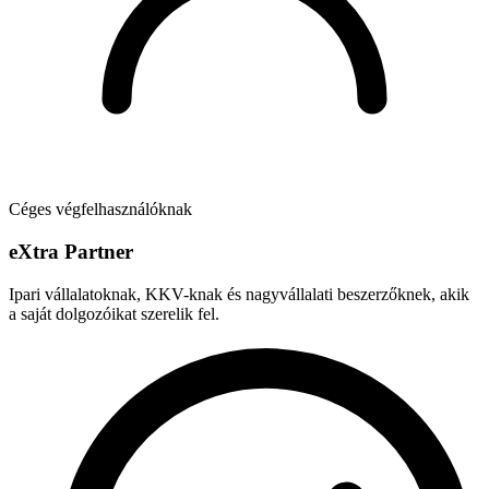
Céges végfelhasználóknak
e
X
tra Partner
Ipari vállalatoknak, KKV-knak és nagyvállalati beszerzőknek, akik
a saját dolgozóikat szerelik fel.