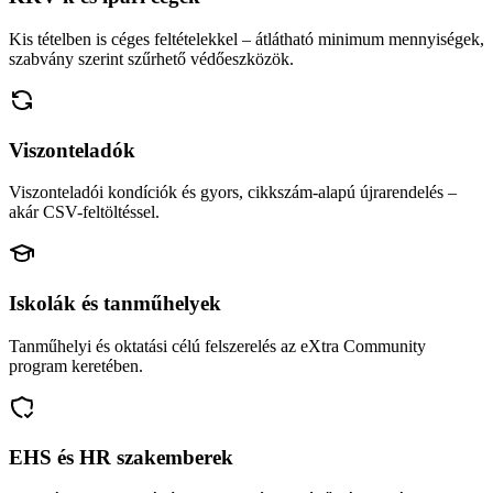
Kis tételben is céges feltételekkel – átlátható minimum mennyiségek,
szabvány szerint szűrhető védőeszközök.
Viszonteladók
Viszonteladói kondíciók és gyors, cikkszám-alapú újrarendelés –
akár CSV-feltöltéssel.
Iskolák és tanműhelyek
Tanműhelyi és oktatási célú felszerelés az eXtra Community
program keretében.
EHS és HR szakemberek