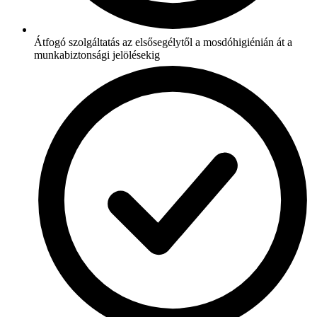
Átfogó szolgáltatás az elsősegélytől a mosdóhigiénián át a
munkabiztonsági jelölésekig