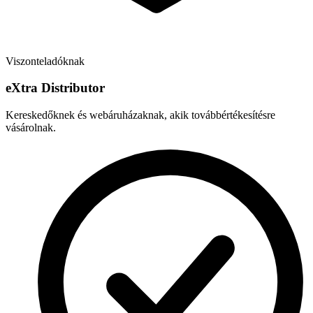
Viszonteladóknak
e
X
tra Distributor
Kereskedőknek és webáruházaknak, akik továbbértékesítésre
vásárolnak.