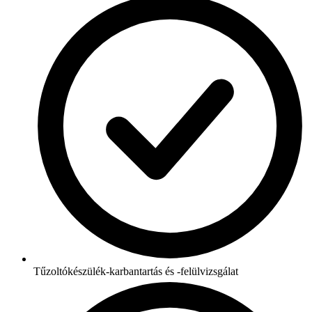
Tűzoltókészülék-karbantartás és -felülvizsgálat