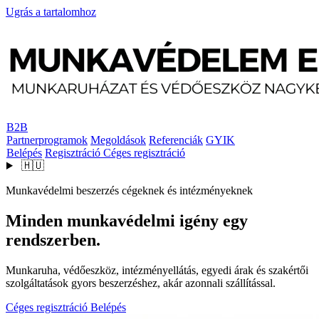
Ugrás a tartalomhoz
B2B
Partnerprogramok
Megoldások
Referenciák
GYIK
Belépés
Regisztráció
Céges regisztráció
🇭🇺
Munkavédelmi beszerzés cégeknek és intézményeknek
Minden munkavédelmi igény egy
rendszerben.
Munkaruha, védőeszköz, intézményellátás, egyedi árak és szakértői
szolgáltatások gyors beszerzéshez, akár azonnali szállítással.
Céges regisztráció
Belépés