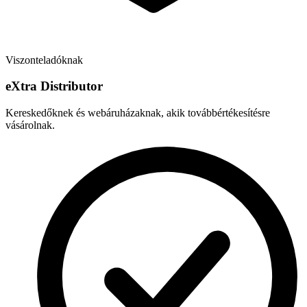
Viszonteladóknak
e
X
tra Distributor
Kereskedőknek és webáruházaknak, akik továbbértékesítésre
vásárolnak.