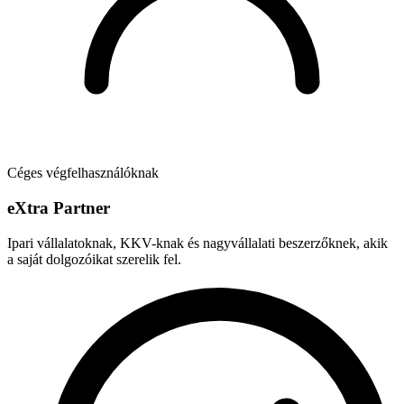
Céges végfelhasználóknak
e
X
tra Partner
Ipari vállalatoknak, KKV-knak és nagyvállalati beszerzőknek, akik
a saját dolgozóikat szerelik fel.