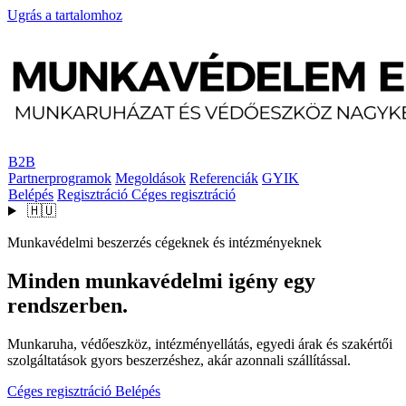
Ugrás a tartalomhoz
B2B
Partnerprogramok
Megoldások
Referenciák
GYIK
Belépés
Regisztráció
Céges regisztráció
🇭🇺
Munkavédelmi beszerzés cégeknek és intézményeknek
Minden munkavédelmi igény egy
rendszerben.
Munkaruha, védőeszköz, intézményellátás, egyedi árak és szakértői
szolgáltatások gyors beszerzéshez, akár azonnali szállítással.
Céges regisztráció
Belépés