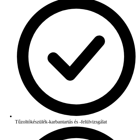
Tűzoltókészülék-karbantartás és -felülvizsgálat