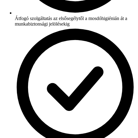
Átfogó szolgáltatás az elsősegélytől a mosdóhigiénián át a
munkabiztonsági jelölésekig