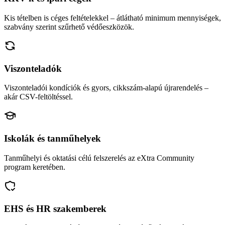
Kis tételben is céges feltételekkel – átlátható minimum mennyiségek,
szabvány szerint szűrhető védőeszközök.
Viszonteladók
Viszonteladói kondíciók és gyors, cikkszám-alapú újrarendelés –
akár CSV-feltöltéssel.
Iskolák és tanműhelyek
Tanműhelyi és oktatási célú felszerelés az eXtra Community
program keretében.
EHS és HR szakemberek