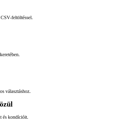
CSV-feltöltéssel.
keretében.
os választáshoz.
özül
t és kondícióit.