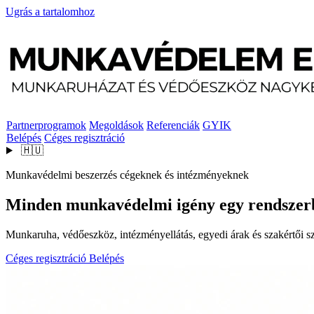
Ugrás a tartalomhoz
Partnerprogramok
Megoldások
Referenciák
GYIK
Belépés
Céges regisztráció
🇭🇺
Munkavédelmi beszerzés cégeknek és intézményeknek
Minden munkavédelmi igény egy rendszer
Munkaruha, védőeszköz, intézményellátás, egyedi árak és szakértői szo
Céges regisztráció
Belépés