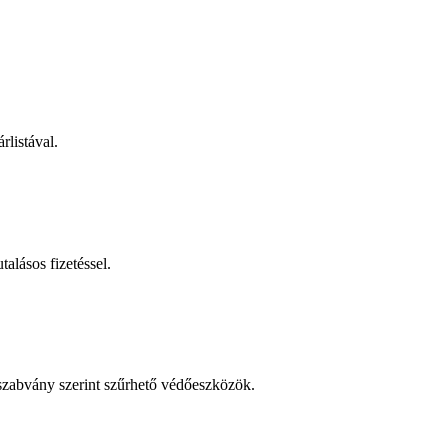
rlistával.
talásos fizetéssel.
 szabvány szerint szűrhető védőeszközök.