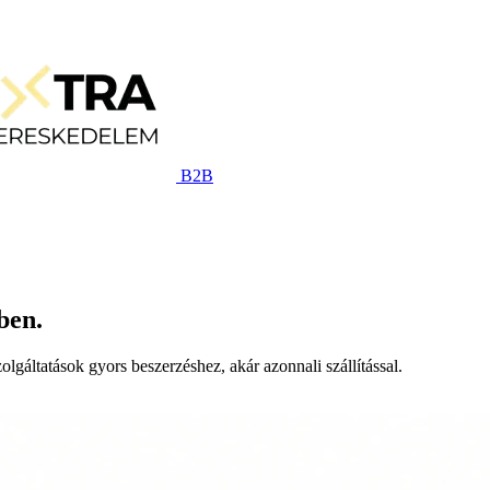
B2B
ben.
lgáltatások gyors beszerzéshez, akár azonnali szállítással.