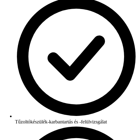
Tűzoltókészülék-karbantartás és -felülvizsgálat