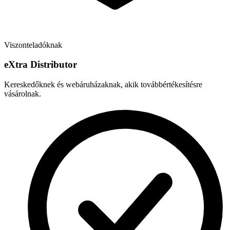
Viszonteladóknak
e
X
tra Distributor
Kereskedőknek és webáruházaknak, akik továbbértékesítésre
vásárolnak.