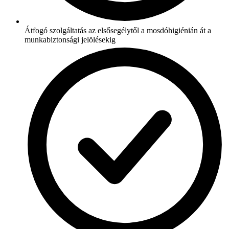
Átfogó szolgáltatás az elsősegélytől a mosdóhigiénián át a
munkabiztonsági jelölésekig