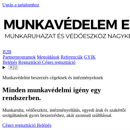
Ugrás a tartalomhoz
B2B
Partnerprogramok
Megoldások
Referenciák
GYIK
Belépés
Regisztráció
Céges regisztráció
🇭🇺
Munkavédelmi beszerzés cégeknek és intézményeknek
Minden munkavédelmi igény egy
rendszerben.
Munkaruha, védőeszköz, intézményellátás, egyedi árak és szakértői
szolgáltatások gyors beszerzéshez, akár azonnali szállítással.
Céges regisztráció
Belépés