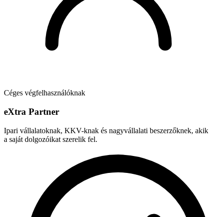
Céges végfelhasználóknak
e
X
tra Partner
Ipari vállalatoknak, KKV-knak és nagyvállalati beszerzőknek, akik
a saját dolgozóikat szerelik fel.