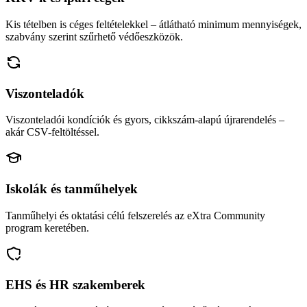
Kis tételben is céges feltételekkel – átlátható minimum mennyiségek,
szabvány szerint szűrhető védőeszközök.
Viszonteladók
Viszonteladói kondíciók és gyors, cikkszám-alapú újrarendelés –
akár CSV-feltöltéssel.
Iskolák és tanműhelyek
Tanműhelyi és oktatási célú felszerelés az eXtra Community
program keretében.
EHS és HR szakemberek