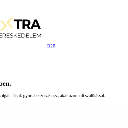
B2B
ben.
lgáltatások gyors beszerzéshez, akár azonnali szállítással.