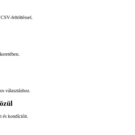
CSV-feltöltéssel.
keretében.
os választáshoz.
özül
t és kondícióit.