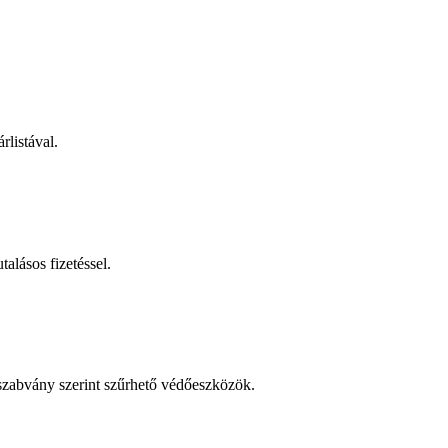
rlistával.
talásos fizetéssel.
 szabvány szerint szűrhető védőeszközök.