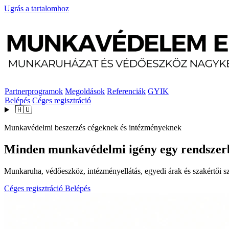
Ugrás a tartalomhoz
Partnerprogramok
Megoldások
Referenciák
GYIK
Belépés
Céges regisztráció
🇭🇺
Munkavédelmi beszerzés cégeknek és intézményeknek
Minden munkavédelmi igény egy rendszer
Munkaruha, védőeszköz, intézményellátás, egyedi árak és szakértői szo
Céges regisztráció
Belépés