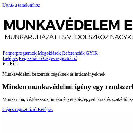
Ugrás a tartalomhoz
Partnerprogramok
Megoldások
Referenciák
GYIK
Belépés
Regisztráció
Céges regisztráció
🇭🇺
Munkavédelmi beszerzés cégeknek és intézményeknek
Minden munkavédelmi igény egy rendszer
Munkaruha, védőeszköz, intézményellátás, egyedi árak és szakértői szo
Céges regisztráció
Belépés