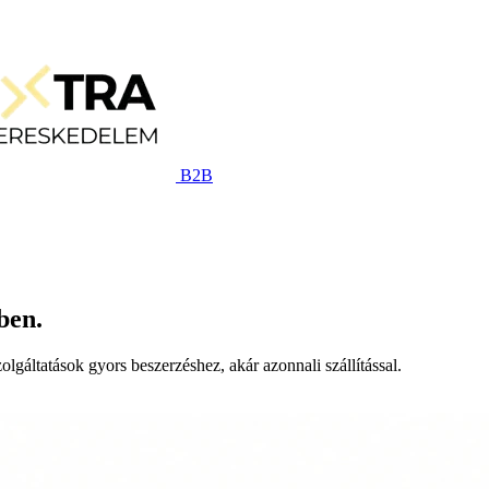
B2B
ben.
lgáltatások gyors beszerzéshez, akár azonnali szállítással.