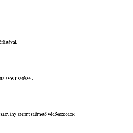
rlistával.
talásos fizetéssel.
 szabvány szerint szűrhető védőeszközök.