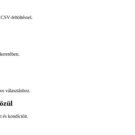
CSV-feltöltéssel.
keretében.
os választáshoz.
özül
t és kondícióit.