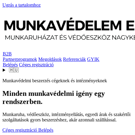
Ugrás a tartalomhoz
B2B
Partnerprogramok
Megoldások
Referenciák
GYIK
Belépés
Céges regisztráció
🇭🇺
Munkavédelmi beszerzés cégeknek és intézményeknek
Minden munkavédelmi igény egy
rendszerben.
Munkaruha, védőeszköz, intézményellátás, egyedi árak és szakértői
szolgáltatások gyors beszerzéshez, akár azonnali szállítással.
Céges regisztráció
Belépés