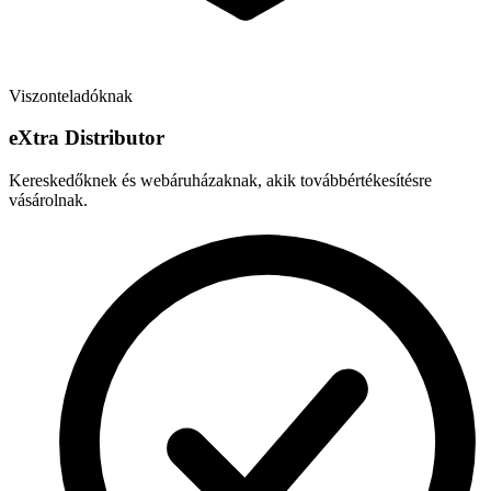
Viszonteladóknak
e
X
tra Distributor
Kereskedőknek és webáruházaknak, akik továbbértékesítésre
vásárolnak.