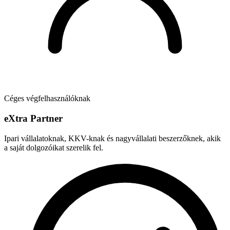
Céges végfelhasználóknak
e
X
tra Partner
Ipari vállalatoknak, KKV-knak és nagyvállalati beszerzőknek, akik
a saját dolgozóikat szerelik fel.