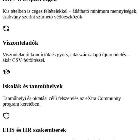
Kis tételben is céges feltételekkel – átlátható minimum mennyiségek,
szabvány szerint szűrhető védőeszközök.
Viszonteladók
Viszonteladói kondíciók és gyors, cikkszám-alapú újrarendelés –
akár CSV-feltöltéssel.
Iskolák és tanműhelyek
Tanműhelyi és oktatási célú felszerelés az eXtra Community
program keretében.
EHS és HR szakemberek