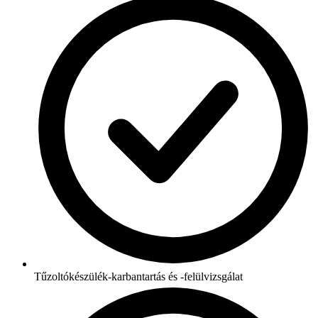
Tűzoltókészülék-karbantartás és -felülvizsgálat