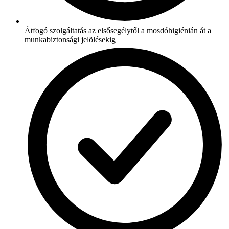
Átfogó szolgáltatás az elsősegélytől a mosdóhigiénián át a
munkabiztonsági jelölésekig