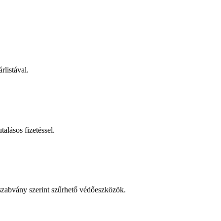
rlistával.
talásos fizetéssel.
 szabvány szerint szűrhető védőeszközök.