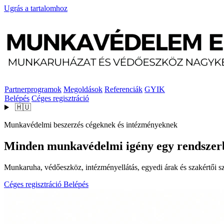
Ugrás a tartalomhoz
Partnerprogramok
Megoldások
Referenciák
GYIK
Belépés
Céges regisztráció
🇭🇺
Munkavédelmi beszerzés cégeknek és intézményeknek
Minden munkavédelmi igény egy rendszer
Munkaruha, védőeszköz, intézményellátás, egyedi árak és szakértői szo
Céges regisztráció
Belépés