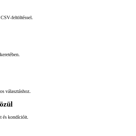
CSV-feltöltéssel.
keretében.
os választáshoz.
özül
t és kondícióit.