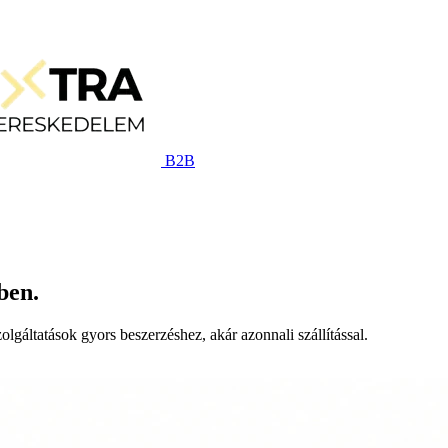
B2B
ben.
lgáltatások gyors beszerzéshez, akár azonnali szállítással.