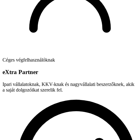
Céges végfelhasználóknak
e
X
tra Partner
Ipari vállalatoknak, KKV-knak és nagyvállalati beszerzőknek, akik
a saját dolgozóikat szerelik fel.