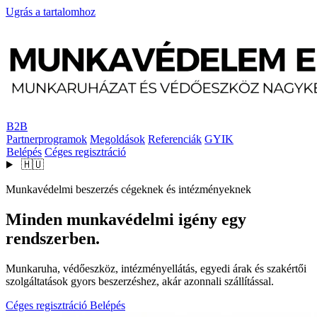
Ugrás a tartalomhoz
B2B
Partnerprogramok
Megoldások
Referenciák
GYIK
Belépés
Céges regisztráció
🇭🇺
Munkavédelmi beszerzés cégeknek és intézményeknek
Minden munkavédelmi igény egy
rendszerben.
Munkaruha, védőeszköz, intézményellátás, egyedi árak és szakértői
szolgáltatások gyors beszerzéshez, akár azonnali szállítással.
Céges regisztráció
Belépés