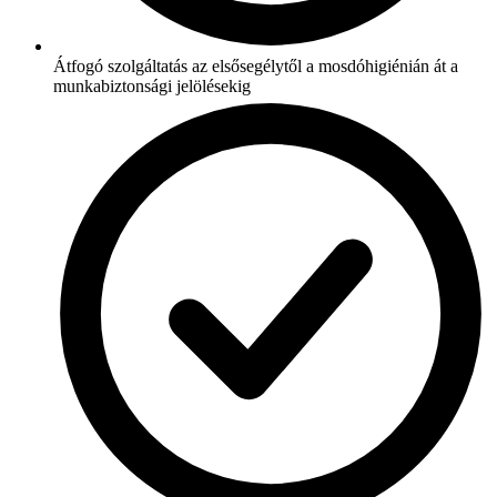
Átfogó szolgáltatás az elsősegélytől a mosdóhigiénián át a
munkabiztonsági jelölésekig