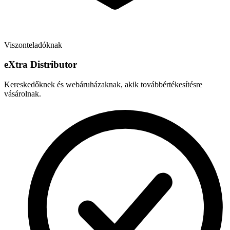
Viszonteladóknak
e
X
tra Distributor
Kereskedőknek és webáruházaknak, akik továbbértékesítésre
vásárolnak.