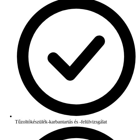
Tűzoltókészülék-karbantartás és -felülvizsgálat