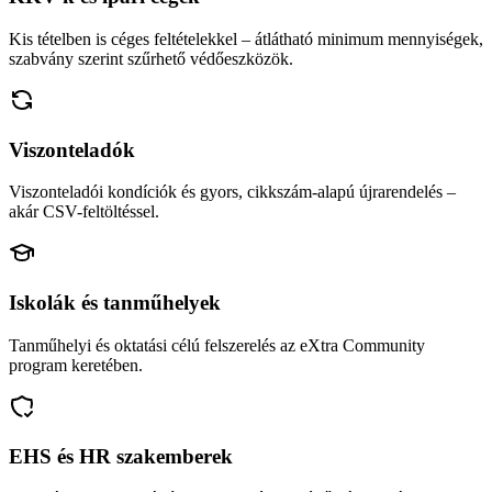
Kis tételben is céges feltételekkel – átlátható minimum mennyiségek,
szabvány szerint szűrhető védőeszközök.
Viszonteladók
Viszonteladói kondíciók és gyors, cikkszám-alapú újrarendelés –
akár CSV-feltöltéssel.
Iskolák és tanműhelyek
Tanműhelyi és oktatási célú felszerelés az eXtra Community
program keretében.
EHS és HR szakemberek